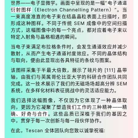
世界——电子显微学。画面中呈现的是一幅“
电子通道
衍射图样
（Electron Channelling Pattern）”。当
一束高度准直的电子束在结晶晶粒表面上扫描时，即
形成这种图样。不同于传统 SEM 成像中的空间扫描
方式，这幅图像中的每一个亮点，都对应着电子束以
特定入射角与晶格相遇的瞬间。
当电子束满足布拉格条件时，会发生通道效应并减少
散射，从而产生电子通道衬度效应。不同的晶体结构
与取向，便由此显现出各具特征的条纹与图案。
该图样采集于半最大倍数，展示了硅片的 [111] 晶带
轴，由我们与英属哥伦比亚大学的科研合作团队共同
完成。这一技术展示了我们的无磁场场超高分辨 SEM
系统，在多样化材料表征挑战中的灵活适应能力。
我们选择这幅图像，不仅因为它体现了一种晶体取
向，更因为它凝聚了塑造
我们工作的三种精神——精
确、好奇与合作
。这些品质已深植于我们的基因之
中，贯穿于每一次创新与每一段伙伴协作。
在此，Tescan 全体团队向您致以诚挚祝福: