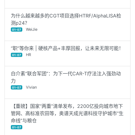
为什么越来越多的CGT项目选择HTRF/AlphaLISA检
测p24？
WeiJie
01-07
“职”等你来 | 硬核产品+丰厚回报，让未来无限可能！
HR
01-07
白介素“联合军团”：为下一代CAR-T疗法注入强劲动
力
Vivian
01-07
【重磅】国家“两重”清单发布，2200亿投向城市地下
管网、高标准农田等，奥谱天成光谱科技守护城市“生
命线”与粮仓
01-07