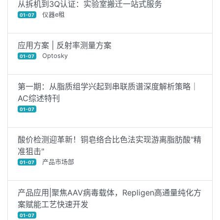
从拆机到3Q认证：实验室搬迁一站式服务
仪器e租
01-07
应用方案 | 反射率测量方案
Optosky
01-07
第一期：从脂质组学兴起到串联质谱深度解析策略｜
AC综述特刊
01-07
酸价检测迎革新！铜皂络合比色法实现游离脂肪酸"精
准狙击"
产品市场部
01-07
产品应用|聚焦AAV病毒载体，Repligen高通量纯化方
案赋能工艺快速开发
01-07