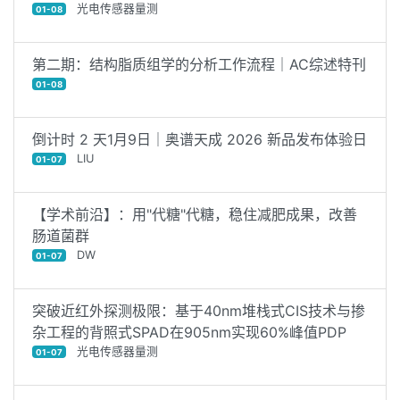
光电传感器量测
01-08
第二期：结构脂质组学的分析工作流程｜AC综述特刊
01-08
倒计时 2 天1月9日｜奥谱天成 2026 新品发布体验日
LIU
01-07
【学术前沿】：用"代糖"代糖，稳住减肥成果，改善
肠道菌群
DW
01-07
突破近红外探测极限：基于40nm堆栈式CIS技术与掺
杂工程的背照式SPAD在905nm实现60%峰值PDP
光电传感器量测
01-07