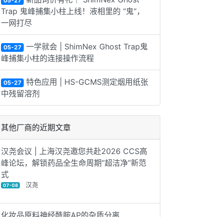
05-27
Trap 鬼峰捕集小柱上线！液相里的 “鬼”，
一网打尽
一学就会 | ShimNex Ghost Trap鬼
05-27
峰捕集小柱的连接操作流程
特色应用 | HS-GCMS测定烟用纸张
05-27
中残留溶剂
其他厂商的近期文章
汉尧会议 | 上海汉尧邀您共赴2026 CCS高
峰论坛，解锁药品全生命周期“超洁净”新范
式‌
汉尧
07-08
化妆品原料神经酰胺AP的杂质分离