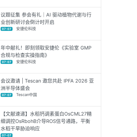
议题征集 参会有礼｜AI 驱动植物代谢与行
业创新研讨会倒计时开启
安捷伦科技
07-07
年中献礼！即刻领取安捷伦《实验室 GMP
合规与检查实操指南》
安捷伦科技
07-07
会议邀请 | Tescan 邀您共赴 IPFA 2026 亚
洲半导体盛会
Tescan中国
07-07
【文献速递】水稻钙调素蛋白OsCML27精
细调控OsRbohB介导ROS信号通路，平衡
水稻干旱胁迫响应
07-07