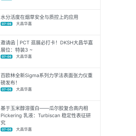
水分活度在烟草安全与质控上的应用
大昌华嘉
07-06
邀请函 | PCT 逛展必打卡！DKSH大昌华嘉
展位：特装3 ~
大昌华嘉
07-06
百欧林全新Sigma系列力学法表面张力仪重
磅发布！
大昌华嘉
07-06
基于玉米醇溶蛋白——瓜尔胶复合高内相
Pickering 乳液：Turbiscan 稳定性表征研
究
大昌华嘉
07-06