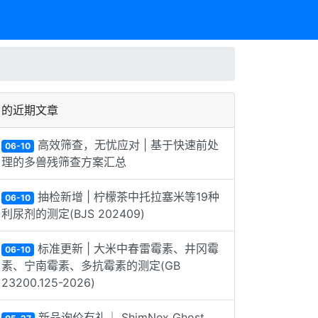
的近期文章
高效筛查，无忧应对 | 基于快速前处
06-10
理的多兽残筛查方案汇总
抽检新增 | 柠檬茶中托拉塞米等19种
06-10
利尿剂的测定(BJS 202409)
标准更新 | 大米中春雷霉素、井冈霉
06-10
素、宁南霉素、多抗霉素的测定(GB
23200.125-2026)
新品询价有礼｜ ShimNex Ghost