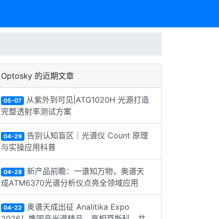
Optosky 的近期文章
从紫外到可见|ATG1020H 光源打造
05-07
完整透射率测试方案
告别认知盲区｜光谱仪 Count 原理
04-29
与实操应用科普
新产品前瞻：一谱知万物，奥谱天
04-28
成ATM6370光谱分析仪点亮全领域应用
奥谱天成出征 Analitika Expo
04-22
2026！携国产光谱精品，亮相莫斯科，共