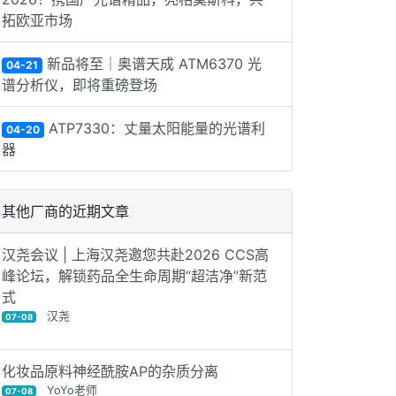
拓欧亚市场
新品将至｜奥谱天成 ATM6370 光
04-21
谱分析仪，即将重磅登场
ATP7330：丈量太阳能量的光谱利
04-20
器
其他厂商的近期文章
汉尧会议 | 上海汉尧邀您共赴2026 CCS高
峰论坛，解锁药品全生命周期“超洁净”新范
式‌
汉尧
07-08
化妆品原料神经酰胺AP的杂质分离
YoYo老师
07-08