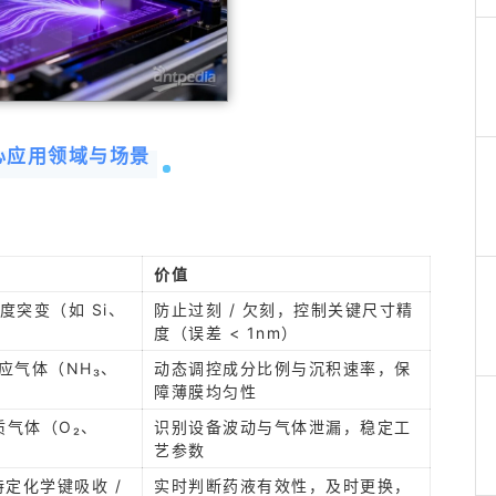
心应用领域与场景
价值
突变（如 Si、
防止过刻 / 欠刻，控制关键尺寸精
度（误差 < 1nm）
应气体（NH₃、
动态调控成分比例与沉积速率，保
障薄膜均匀性
质气体（O₂、
识别设备波动与气体泄漏，稳定工
艺参数
特定化学键吸收 /
实时判断药液有效性，及时更换，