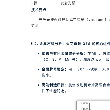
控
发射光谱
技术要点
：
光纤光谱仪可通过真空馈通（vacuum f
监测。
2. 金属材料分析：火花直读 OES 的核心组
钢铁与有色金属成分分析：
在钢厂、铸造
（C、S、P、Mn 等），精度达 ppm 
金属牌号鉴定：
用于 304 不锈钢、6
伤小。
高端制造质控：
航空发动机叶片高温合
件下性能稳定。