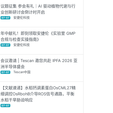
议题征集 参会有礼｜AI 驱动植物代谢与行
业创新研讨会倒计时开启
安捷伦科技
07-07
年中献礼！即刻领取安捷伦《实验室 GMP
合规与检查实操指南》
安捷伦科技
07-07
会议邀请 | Tescan 邀您共赴 IPFA 2026 亚
洲半导体盛会
Tescan中国
07-07
【文献速递】水稻钙调素蛋白OsCML27精
细调控OsRbohB介导ROS信号通路，平衡
水稻干旱胁迫响应
07-07