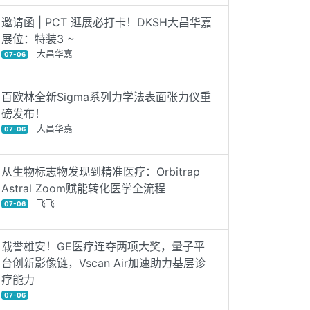
邀请函 | PCT 逛展必打卡！DKSH大昌华嘉
展位：特装3 ~
大昌华嘉
07-06
百欧林全新Sigma系列力学法表面张力仪重
磅发布！
大昌华嘉
07-06
从生物标志物发现到精准医疗：Orbitrap
Astral Zoom赋能转化医学全流程
飞飞
07-06
载誉雄安！GE医疗连夺两项大奖，量子平
台创新影像链，Vscan Air加速助力基层诊
疗能力
07-06