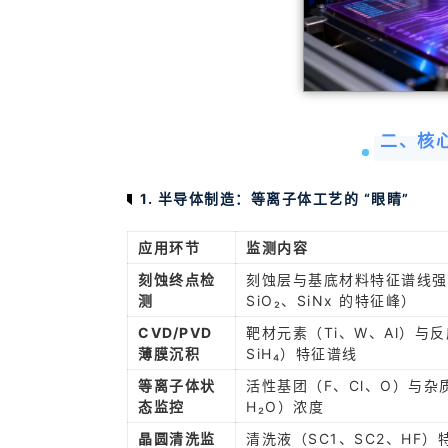
二、核
1. 半导体制造：等离子体工艺的 “眼睛”
应用环节
监测内容
刻蚀终点检
刻蚀层与基底材料特征谱线强度
测
SiO₂、SiNx 的特征峰）
CVD/PVD
靶材元素（Ti、W、Al）与反
薄膜沉积
SiH₄）特征谱线
等离子体状
活性基团（F、Cl、O）与杂
态监控
H₂O）浓度
晶圆清洗监
清洗液（SC1、SC2、HF）