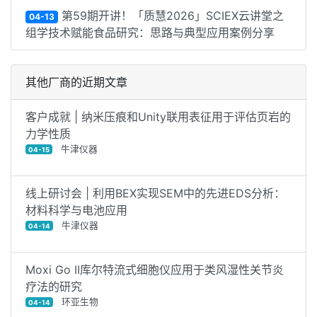
第59期开讲！「质慧2026」SCIEX云讲堂之
04-13
组学技术赋能食品研究：思路与典型应用案例分享
其他厂商的近期文章
客户成就 | 纳米压痕和Unity联用表征用于评估页岩的
力学性质
牛津仪器
04-15
线上研讨会 | 利用BEX实现SEM中的先进EDS分析：
材料科学与电池应用
牛津仪器
04-14
Moxi Go II库尔特流式细胞仪应用于类风湿性关节炎
疗法的研究
环亚生物
04-14