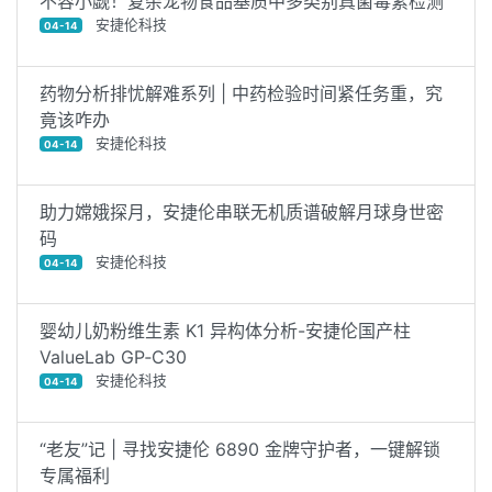
不容小觑！复杂宠物食品基质中多类别真菌毒素检测
安捷伦科技
04-14
药物分析排忧解难系列 | 中药检验时间紧任务重，究
竟该咋办
安捷伦科技
04-14
助力嫦娥探月，安捷伦串联无机质谱破解月球身世密
码
安捷伦科技
04-14
婴幼儿奶粉维生素 K1 异构体分析-安捷伦国产柱
ValueLab GP‑C30
安捷伦科技
04-14
“老友”记 | 寻找安捷伦 6890 金牌守护者，一键解锁
专属福利