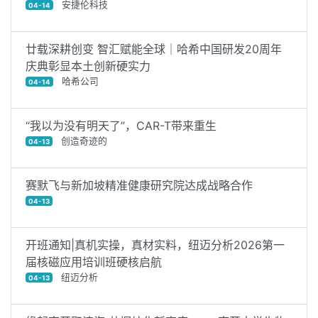
安捷伦科技
04-14
廿载深耕创变 智汇赋能全球｜哈希中国研发20周年
庆典彰显本土创新硬实力
哈希公司
04-14
“我以为没有明天了”，CAR-T带来重生
创造奇迹的
04-13
赛默飞与新加坡精准健康研究院达成战略合作
04-13
开班通知|真机实操，真材实料，纽迈分析2026第一
届核磁应用培训班硬核启航
纽迈分析
04-13