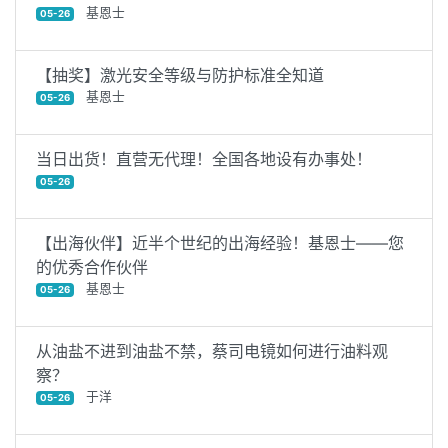
基恩士
05-26
【抽奖】激光安全等级与防护标准全知道
基恩士
05-26
当日出货！直营无代理！全国各地设有办事处！
05-26
【出海伙伴】近半个世纪的出海经验！基恩士——您
的优秀合作伙伴
基恩士
05-26
从油盐不进到油盐不禁，蔡司电镜如何进行油料观
察？
于洋
05-26