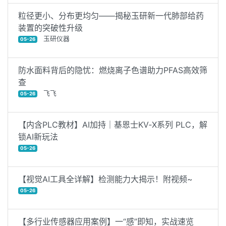
粒径更小、分布更均匀——揭秘玉研新一代肺部给药
装置的突破性升级
玉研仪器
05-26
防水面料背后的隐忧：燃烧离子色谱助力PFAS高效筛
查
飞飞
05-26
【内含PLC教材】AI加持｜基恩士KV‑X系列 PLC，解
锁AI新玩法
05-26
【视觉AI工具全详解】检测能力大揭示！附视频~
05-26
【多行业传感器应用案例】一“感”即知，实战速览