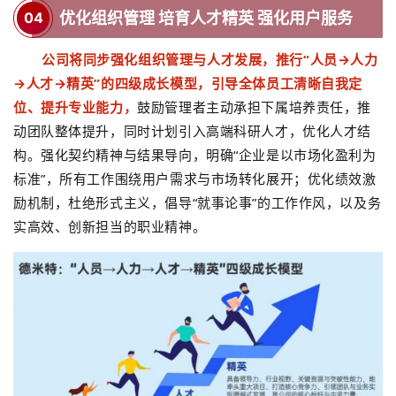
04
优化组织管理 培育人才精英 强
化用户服务
公司将同步强化组织管理与人才发展，推行
“
人员
→
人力
→
人才
→
精英
”
的四级成长模型，引导全体员工清晰自我定
位、提升专业能力，
鼓励管理者主动承担下属培养责任，推
动团队整体提升，同时计划引入高端科研人才，优化人才结
构。强化契约精神与结果导向，明确
“
企业是以市场化盈利为
标准
”
，所有工作围绕用户需求与市场转化展开；优化绩效激
励机制，杜绝形式主义，倡导
“
就事论事
”
的工作作风，以及务
实高效、创新担当的职业精神。