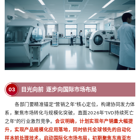
03
目光向前 逐步向国际市场布局
各部门要精准锚定
“
营销之年
”
核心定位，构建协同发力体
系，聚焦市场转化与规模化突破，直面
2026
年
“IVD
持续死亡
之年
”
的行业激烈竞争。
会议明确，计划实现年产销量大幅提
升，实现产品规模化应用落地，同时依托全球领先的自动化
样本前处理技术，启动国际化市场布局，初期聚焦东南亚市