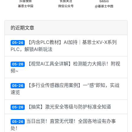
的近期文章
【内含PLC教材】AI加持｜基恩士KV‑X系列
05-26
PLC，解锁AI新玩法
【视觉AI工具全详解】检测能力大揭示！附视
05-26
频~
【多行业传感器应用案例】一“感”即知，实战
05-26
速览
【抽奖】激光安全等级与防护标准全知道
05-26
当日出货！直营无代理！全国各地设有办事
05-26
处！