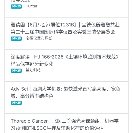
Hunter
05-25
邀请函【6月/北京/展位T231B】| 宝德仪器邀您共赴
第二十三届中国国际科学仪器及实验室装备展览会
宝德仪器市场部
05-25
深度解读 | HJ 166-2026《土壤环境监测技术规范》
样品保存部分新变化
兰友科技
05-25
Adv Sci | 西湖大学仇旻: 超快激光直写高亮度、宽色
域、高分辨率结构色
05-25
Thoracic Cancer | 北医三院强光亮课题组：机器学
习预测IB期LSCC生存及辅助化疗的价值评估