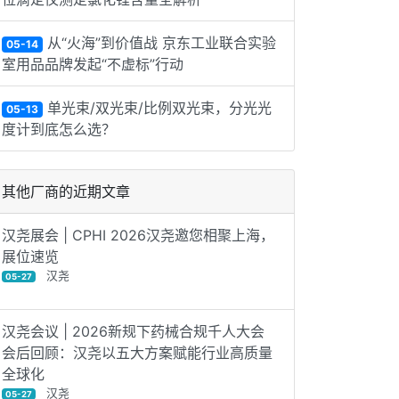
从“火海”到价值战 京东工业联合实验
05-14
室用品品牌发起“不虚标”行动
单光束/双光束/比例双光束，分光光
05-13
度计到底怎么选？
其他厂商的近期文章
汉尧展会 | CPHI 2026汉尧邀您相聚上海，
展位速览
汉尧
05-27
汉尧会议 | 2026新规下药械合规千人大会
会后回顾：汉尧以五大方案赋能行业高质量
全球化‌
汉尧
05-27