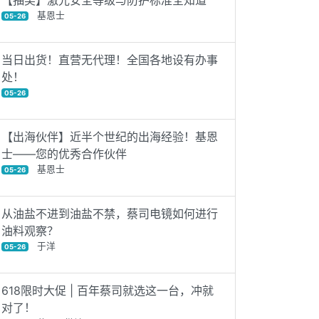
【抽奖】激光安全等级与防护标准全知道
基恩士
05-26
当日出货！直营无代理！全国各地设有办事
处！
05-26
【出海伙伴】近半个世纪的出海经验！基恩
士——您的优秀合作伙伴
基恩士
05-26
从油盐不进到油盐不禁，蔡司电镜如何进行
油料观察？
于洋
05-26
618限时大促 | 百年蔡司就选这一台，冲就
对了！