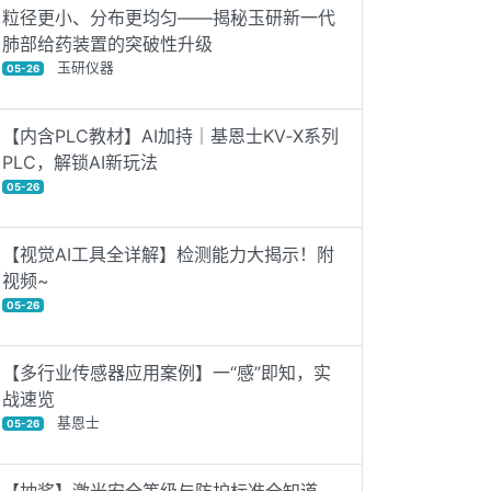
粒径更小、分布更均匀——揭秘玉研新一代
肺部给药装置的突破性升级
玉研仪器
05-26
【内含PLC教材】AI加持｜基恩士KV‑X系列
PLC，解锁AI新玩法
05-26
【视觉AI工具全详解】检测能力大揭示！附
视频~
05-26
【多行业传感器应用案例】一“感”即知，实
战速览
基恩士
05-26