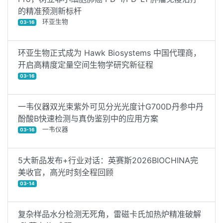
的精准预测新标杆
环亚生物
03-16
环亚生物正式成为 Hawk Biosystems 中国代理商，
开启高精度定量空间生物学研究新征程
03-16
一韦仪器双光束紫外可见分光光度计G700D丹参中丹
酚酸B快速检测与真伪鉴别中的应用方案
一韦仪器
03-16
5大新品发布+行业对话：英赛斯2026BIOCHINA完
美收官，高光时刻全程回顾
03-14
复杂样品水分检测无死角，雷磁卡氏加热炉精准破解