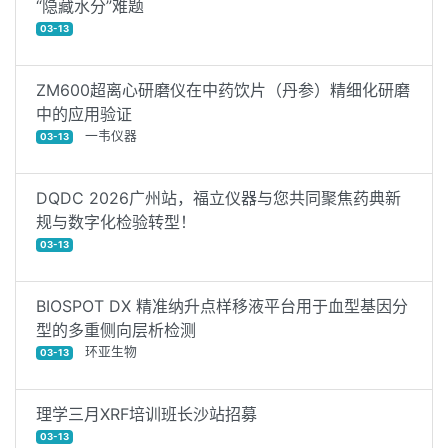
“隐藏水分”难题
03-13
ZM600超离心研磨仪在中药饮片（丹参）精细化研磨
中的应用验证
一韦仪器
03-13
DQDC 2026广州站，福立仪器与您共同聚焦药典新
规与数字化检验转型！
03-13
BIOSPOT DX 精准纳升点样移液平台用于血型基因分
型的多重侧向层析检测
环亚生物
03-13
理学三月XRF培训班长沙站招募
03-13