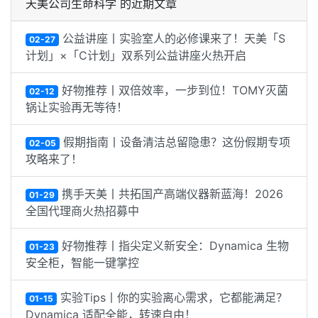
天美公司生命科学 的近期文章
公益讲座丨实验室人的必修课来了！天美「S
02-27
计划」×「C计划」双系列公益讲座火热开启
好物推荐丨双倍效率，一步到位！TOMY灭菌
02-12
锅让实验再无等待！
假期指南丨设备清洁总留隐患？这份假期专项
02-05
攻略来了！
携手天美丨共拓国产高端仪器新蓝海！2026
01-29
全国代理商火热招募中
好物推荐丨指尖定义新安全：Dynamica 生物
01-23
安全柜，智能一键掌控
实验Tips丨你的实验离心需求，它都能满足？
01-15
Dynamica 适配全能，转速自由！