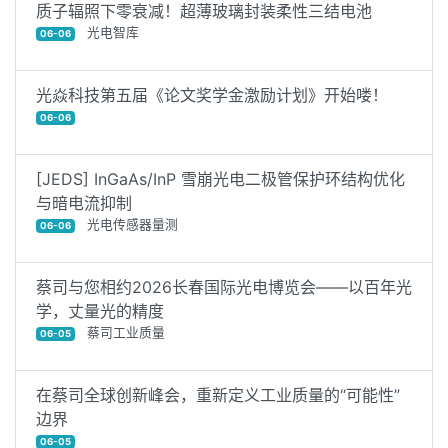
质子辐照下零衰减！超薄玻璃封装柔性三结电池
光电智库
06-06
光焱科技第五届《论文奖学金激励计划》开始喽！
06-06
[JEDS] InGaAs/InP 雪崩光电二极管保护环结构优化
与暗电流抑制
光电传感器量测
06-06
蔡司与您相约2026长春国际光电博览会——以百年光
学，丈量光的精度
蔡司工业质量
06-05
在蔡司全球创新峰会，重新定义工业质量的“可能性”
边界
06-05