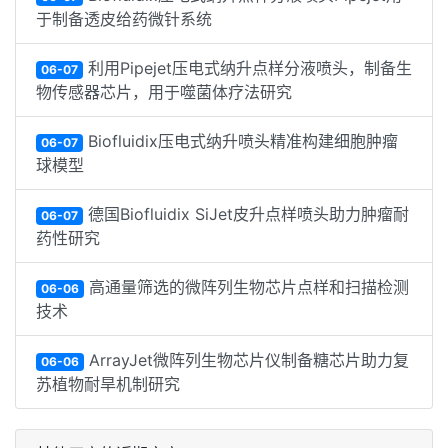
于制备透皮给药微针系统
利用Pipejet压电式纳升点样分液喷头，制备生
06-07
物传感器芯片，用于噬菌体疗法研究
Biofluidix压电式纳升喷头精准构建细胞肿瘤
06-07
球模型
德国Biofluidix SiJet皮升点样喷头助力肿瘤耐
06-07
药性研究
高通量筛选的微阵列生物芯片点样和扫描检测
06-06
技术
ArrayJet微阵列生物芯片仪制备糖芯片助力复
06-06
苏植物耐旱机制研究