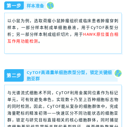
第一步
样本准备
以小鼠为例，选取荷瘤小鼠肿瘤组织或临床患者肿瘤穿刺
样本，一部分样本制成单细胞悬液，用于CyTOF表型分
析；另一部分样本制成组织切片，用于
HAWK原位蛋白相
互作用功能检测
。
CyTOF高通量单细胞表型分型，锁定关键细
第二步
胞亚群
与光谱流式细胞术不同，CyTOF利用金属同位素作为标记
单元，可有效避免串色，实现数十乃至上百种细胞标志物
的同时检测。因此，CyTOF能从复杂的细胞群体中，完成
海量靶标的精准初筛——快速区分不同功能状态的细胞亚
群，锁定与研究目标直接相关的核心细胞群体，同时捕捉
癌细胞基因组异常所关联的表型特征。继而借助数据分