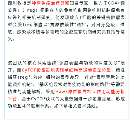
西川教授是
肿瘤免疫治疗领域
知名专家，致力于CD4+调
节性T（Treg）细胞在内的免疫抑制网络抑制抗肿瘤免疫
应答的相关机制研究。他发现效应T细胞的关键抗肿瘤表
型会受Treg细胞以“抗原依赖性”调控，对自身免疫、过
敏、感染及移植等多领域的免疫应答机制研究具有指导意
义。
该团队的核心探索围绕“免疫表型与功能的深度关联”展
开，而
CyTOF设备虽能实现单细胞高通量表型分型
，精准
捕获Treg与效应T细胞的表型差异。针对“表型背后的功
能调控机制”、“基因组异常对免疫功能的影响路径”等需要
精准的功能解析，采用
Hawk原位蛋白相互作用功能分析
平台
，基于CyTOF获取的大量数据进一步定量验证，形成
功能互补的联用体系，如下是相关技术路线。