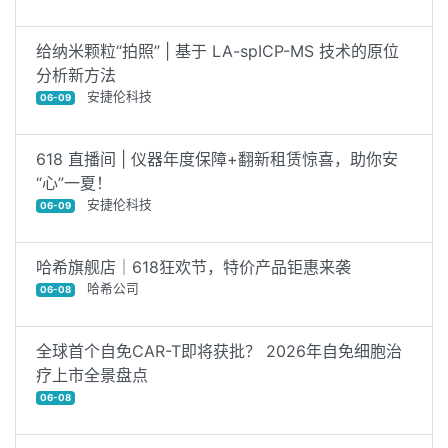
给纳米颗粒“拍照” | 基于 LA-spICP-MS 技术的原位
分析新方法
安捷伦科技
06-09
618 直播间 | 仪器年度保障+翻新租赁惊喜，助你安
“心”一夏！
安捷伦科技
06-09
哈希旗舰店｜618狂欢节，特价产品钜惠来袭
哈希公司
06-08
全球首个自免CAR-T即将获批？ 2026年自免细胞治
疗上市全景盘点
06-08