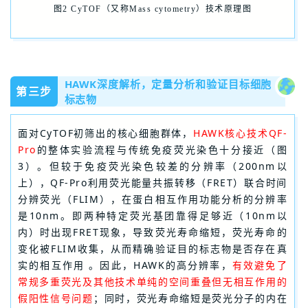
图2 CyTOF（又称Mass cytometry）技术原理图
HAWK深度解析，定量分析和验证目标细胞
第三步
标志物
面对CyTOF初筛出的核心细胞群体，
HAWK核心技术QF-
Pro
的整体实验流程与传统免疫荧光染色十分接近（图
3）。但较于免疫荧光染色较差的分辨率（200nm以
上），QF-Pro利用荧光能量共振转移（FRET）联合时间
分辨荧光（FLIM），在蛋白相互作用功能分析的分辨率
是10nm。即两种特定荧光基团靠得足够近（10nm以
内）时出现FRET现象，导致荧光寿命缩短，荧光寿命的
变化被FLIM收集，从而精确验证目的标志物是否存在真
实的相互作用 。因此，HAWK的高分辨率，
有效避免了
常规多重荧光及其他技术单纯的空间重叠但无相互作用的
假阳性信号问题
；同时，荧光寿命缩短是荧光分子的内在