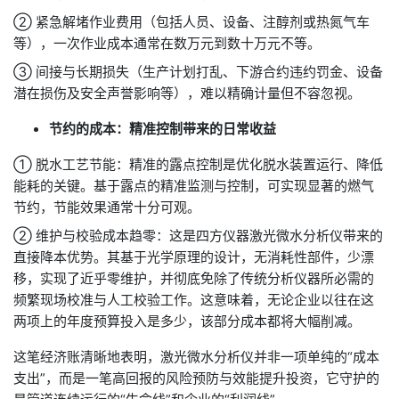
② 紧急解堵作业费用（包括人员、设备、注醇剂或热氮气车
等），一次作业成本通常在数万元到数十万元不等。
③ 间接与长期损失（生产计划打乱、下游合约违约罚金、设备
潜在损伤及安全声誉影响等），难以精确计量但不容忽视。
节约的成本：精准控制带来的日常收益
① 脱水工艺节能：精准的露点控制是优化脱水装置运行、降低
能耗的关键。基于露点的精准监测与控制，可实现显著的燃气
节约，节能效果通常十分可观。
② 维护与校验成本趋零：这是四方仪器激光微水分析仪带来的
直接降本优势。其基于光学原理的设计，无消耗性部件，少漂
移，实现了近乎零维护，并彻底免除了传统分析仪器所必需的
频繁现场校准与人工校验工作。这意味着，无论企业以往在这
两项上的年度预算投入是多少，该部分成本都将大幅削减。
这笔经济账清晰地表明，激光微水分析仪并非一项单纯的“成本
支出”，而是一笔高回报的风险预防与效能提升投资，它守护的