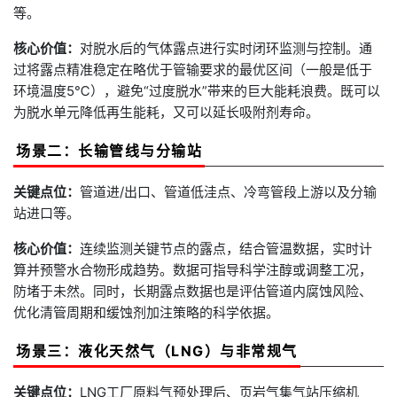
等。
核心价值：
对脱水后的气体露点进行实时闭环监测与控制。通
过将露点精准稳定在略优于管输要求的最优区间（一般是低于
环境温度5℃），避免“过度脱水”带来的巨大能耗浪费。既可以
为脱水单元降低再生能耗，又可以延长吸附剂寿命。
场景二：长输管线与分输站
关键点位：
管道进/出口、管道低洼点、冷弯管段上游以及分输
站进口等。
核心价值：
连续监测关键节点的露点，结合管温数据，实时计
算并预警水合物形成趋势。数据可指导科学注醇或调整工况，
防堵于未然。同时，长期露点数据也是评估管道内腐蚀风险、
优化清管周期和缓蚀剂加注策略的科学依据。
场景三：液化天然气（LNG）与非常规气
关键点位：
LNG工厂原料气预处理后、页岩气集气站压缩机