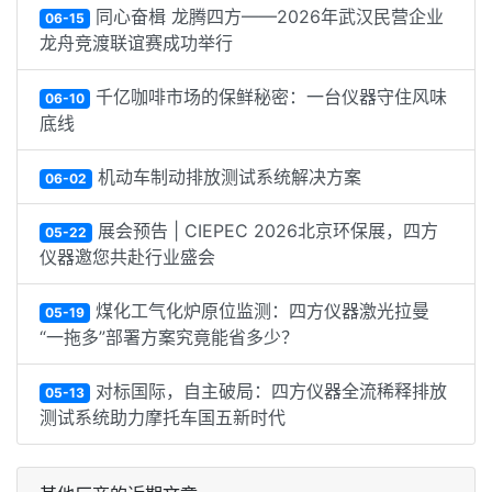
同心奋楫 龙腾四方——2026年武汉民营企业
06-15
龙舟竞渡联谊赛成功举行
千亿咖啡市场的保鲜秘密：一台仪器守住风味
06-10
底线
机动车制动排放测试系统解决方案
06-02
展会预告 | CIEPEC 2026北京环保展，四方
05-22
仪器邀您共赴行业盛会
煤化工气化炉原位监测：四方仪器激光拉曼
05-19
“一拖多”部署方案究竟能省多少？
对标国际，自主破局：四方仪器全流稀释排放
05-13
测试系统助力摩托车国五新时代