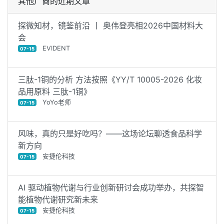
其他厂商的近期文章
探微知材，镜鉴前沿 丨 奥伟登亮相2026中国材料大
会
EVIDENT
07-15
三肽-1铜的分析 方法按照《YY/T 10005-2026 化妆
品用原料 三肽-1铜》
YoYo老师
07-15
风味，真的只是好吃吗？——这场论坛聊透食品科学
新方向
安捷伦科技
07-15
AI 驱动植物代谢与行业创新研讨会成功举办，共探智
能植物代谢研究新未来
安捷伦科技
07-15