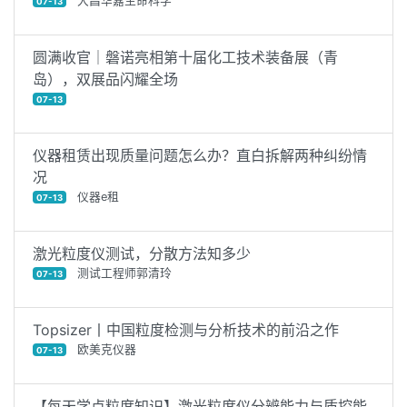
大昌华嘉生命科学
07-13
圆满收官｜磐诺亮相第十届化工技术装备展（青
岛），双展品闪耀全场
07-13
仪器租赁出现质量问题怎么办？直白拆解两种纠纷情
况
仪器e租
07-13
激光粒度仪测试，分散方法知多少
测试工程师郭清玲
07-13
Topsizer丨中国粒度检测与分析技术的前沿之作
欧美克仪器
07-13
【每天学点粒度知识】激光粒度仪分辨能力与质控能