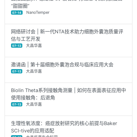
“甜甜圈”
NanoTemper
07-14
网络研讨会 | 新一代NTA技术助力细胞外囊泡质量评
估与工艺开发
大昌华嘉
07-13
邀请函 | 第十届细胞外囊泡合规与临床应用大会
大昌华嘉
07-13
Biolin Theta系列接触角测量 | 如何在表面表征应用中
使用接触角：后退角
大昌华嘉
07-13
生理性氧浓度：癌症放射研究的核心前提与Baker
SCI-tive的应用适配