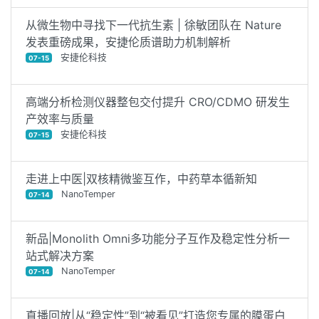
从微生物中寻找下一代抗生素 | 徐敏团队在 Nature
发表重磅成果，安捷伦质谱助力机制解析
安捷伦科技
07-15
高端分析检测仪器整包交付提升 CRO/CDMO 研发生
产效率与质量
安捷伦科技
07-15
走进上中医|双核精微鉴互作，中药草本循新知
NanoTemper
07-14
新品|Monolith Omni多功能分子互作及稳定性分析一
站式解决方案
NanoTemper
07-14
直播回放|从“稳定性”到“被看见”打造您专属的膜蛋白