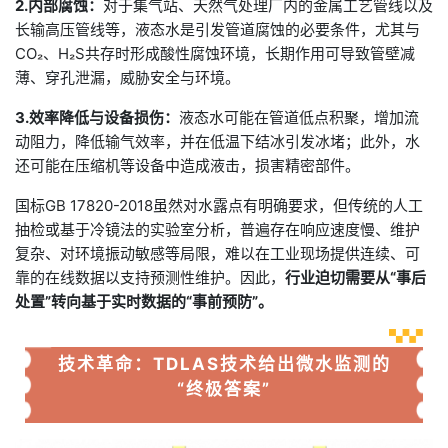
2.内部腐蚀：
对于集气站、天然气处理厂内的金属工艺管线以及
长输高压管线等，液态水是引发管道腐蚀的必要条件，尤其与
₂
₂
CO
、H
S共存时形成酸性腐蚀环境，长期作用可导致管壁减
薄、穿孔泄漏，威胁安全与环境。
3.效率降低与设备损伤：
液态水可能在管道低点积聚，增加流
动阻力，降低输气效率，并在低温下结冰引发冰堵；此外，水
还可能在压缩机等设备中造成液击，损害精密部件。
国标GB 17820-2018虽然对水露点有明确要求，但传统的人工
抽检或基于冷镜法的实验室分析，普遍存在响应速度慢、维护
复杂、对环境振动敏感等局限，难以在工业现场提供连续、可
靠的在线数据以支持预测性维护。因此，
行业迫切需要从“事后
处置”转向基于实时数据的“事前预防”。
技术革命：TDLAS技术给出微水监测的
“终极答案”