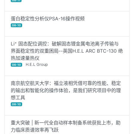
06-11
蛋白稳定性分析仪PSA-16操作视频
06-10
Li⁺ 固态配位调控：破解固态锂金属电池离子传输与
界面稳定性的双重困局--英国H.E.L ARC BTC-130 绝
热加速量热仪
H.E.L Group
06-10
南京航空航天大学：福立液相凭借可靠的性能、稳定
的输出和智能化的操作体验，是我们研究项目中的理
想工具
06-10
重大突破 | 新一代全自动样本制备系统获批上市，助
力临床质谱效率再飞跃