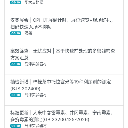
华大吉比爱
06-10
汉尧展会 | CPHI开展倒计时，展位速览+现场好礼，
扫码快速入场不排队
汉尧
06-10
高效筛查，无忧应对 | 基于快速前处理的多兽残筛查
方案汇总
岛津实验器材
06-10
抽检新增 | 柠檬茶中托拉塞米等19种利尿剂的测定
(BJS 202409)
岛津实验器材
06-10
标准更新 | 大米中春雷霉素、井冈霉素、宁南霉素、
多抗霉素的测定(GB 23200.125-2026)
岛津实验器材
06-10