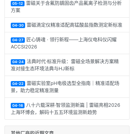
雷磁关于含氟防龋固齿产品氟离子检测与分析
05-12
方案
雷磁滴定仪精准适配高锰酸盐指数测定新标准
04-30
匠心铸魂 · 领行新程——上海仪电科仪闪耀
04-27
ACCSI2026
法典时代·标准升级：雷磁全场景解决方案精
04-24
准对接生态环境法典与HJ新标
雷磁实验室pH电极选型全指南｜精准适配场
04-22
景，助力稳定精准测量
八十六载深耕·智领监测新篇 | 雷磁亮相2026
04-16
上海环博会，解码十五五环境监测新趋势
其他厂商的近期文章