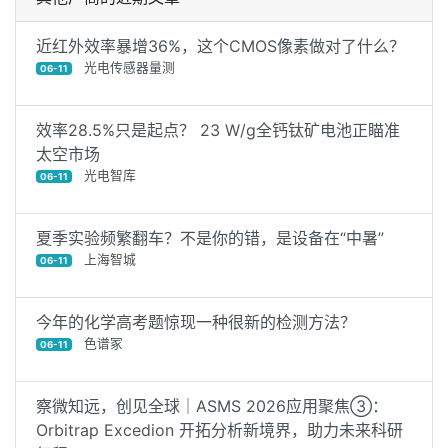
近红外效率暴增36%，这个CMOS像素做对了什么？
光电传感器量测
06-11
效率28.5%只是起点？ 23 W/g全钙钛矿电池正瞄准
太空市场
光电智库
06-11
夏季实验频繁翻车？不是你的错，是设备在“中暑”
上海智城
06-11
今年的化学高考题惊现一种很新的检测方法？
色谱冢
06-11
察微知远，创见全球｜ASMS 2026应用聚焦③：
Orbitrap Excedion 开拓分析新境界，助力未来科研