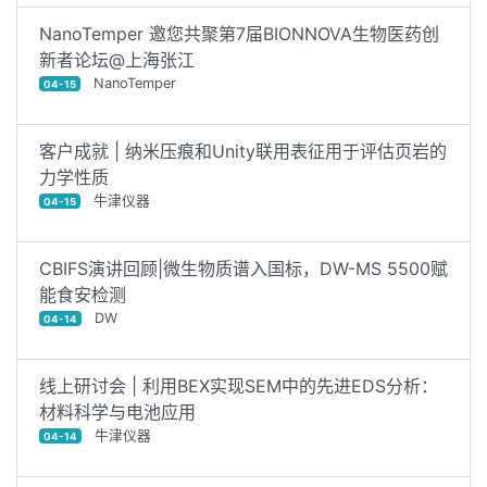
NanoTemper 邀您共聚第7届BIONNOVA生物医药创
新者论坛@上海张江
NanoTemper
04-15
客户成就 | 纳米压痕和Unity联用表征用于评估页岩的
力学性质
牛津仪器
04-15
CBIFS演讲回顾|微生物质谱入国标，DW-MS 5500赋
能食安检测
DW
04-14
线上研讨会 | 利用BEX实现SEM中的先进EDS分析：
材料科学与电池应用
牛津仪器
04-14