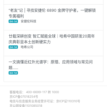
“老友”记 | 寻找安捷伦 6890 金牌守护者，一键解锁
专属福利
安捷伦科技
04-14
廿载深耕创变 智汇赋能全球｜哈希中国研发20周年
庆典彰显本土创新硬实力
哈希公司
04-14
一文搞懂近红外光谱学：原理、应用领域与常见问
题......
04-14
客服电话： 400-6699-117 转 1000
京ICP备07018254号
电信与信息服务业务经营许可证：京ICP证110310号
京公网安备1101085018