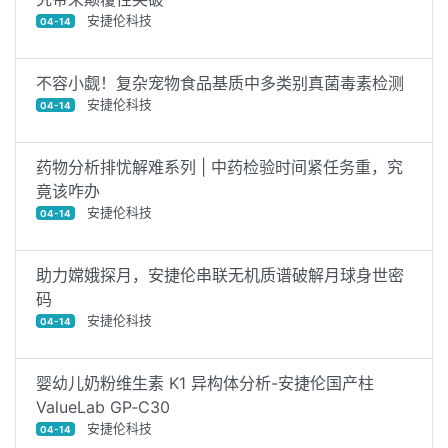
安捷伦科技
04-14
不容小觑！复杂宠物食品基质中多类别真菌毒素检测
安捷伦科技
04-14
药物分析排忧解难系列 | 中药检验时间紧任务重，究
竟该咋办
安捷伦科技
04-14
助力嫦娥探月，安捷伦串联无机质谱破解月球身世密
码
安捷伦科技
04-14
婴幼儿奶粉维生素 K1 异构体分析-安捷伦国产柱
ValueLab GP‑C30
安捷伦科技
04-14