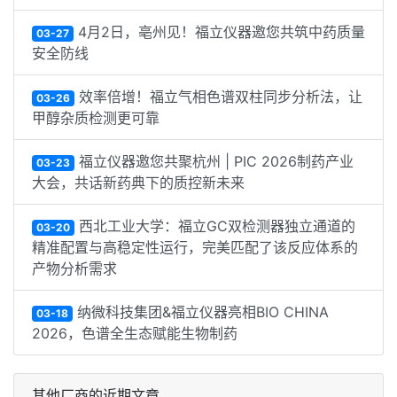
4月2日，亳州见！福立仪器邀您共筑中药质量
03-27
安全防线
效率倍增！福立气相色谱双柱同步分析法，让
03-26
甲醇杂质检测更可靠
福立仪器邀您共聚杭州 | PIC 2026制药产业
03-23
大会，共话新药典下的质控新未来
西北工业大学：福立GC双检测器独立通道的
03-20
精准配置与高稳定性运行，完美匹配了该反应体系的
产物分析需求
纳微科技集团&福立仪器亮相BIO CHINA
03-18
2026，色谱全生态赋能生物制药
其他厂商的近期文章