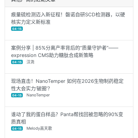
痕量硫检测迈入新征程！磐诺自研SCD检测器，以硬
核实力定义新标准
04-15
案例分享 | 85%分离产率背后的“质量守护者”——
expression CMS助力糖肽合成新策略
汉尧
04-15
现场直击！NanoTemper 如何在2026生物制药稳定
性大会实力‘破圈’？
NanoTemper
04-15
谁动了我的蛋白样品？Panta帮找回被忽略的90%变
质真相
Melody高天歌
04-15