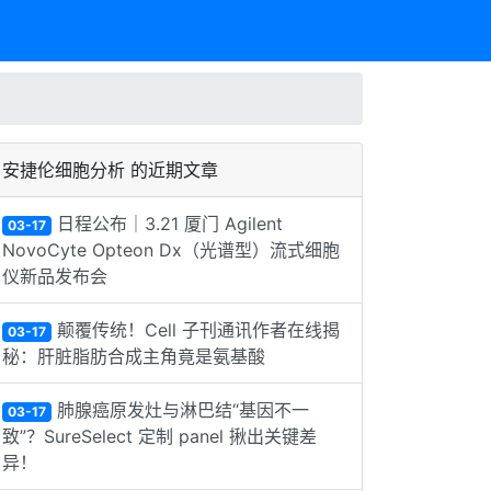
安捷伦细胞分析 的近期文章
日程公布｜3.21 厦门 Agilent
03-17
NovoCyte Opteon Dx（光谱型）流式细胞
仪新品发布会
颠覆传统！Cell 子刊通讯作者在线揭
03-17
秘：肝脏脂肪合成主角竟是氨基酸
肺腺癌原发灶与淋巴结“基因不一
03-17
致”？SureSelect 定制 panel 揪出关键差
异！