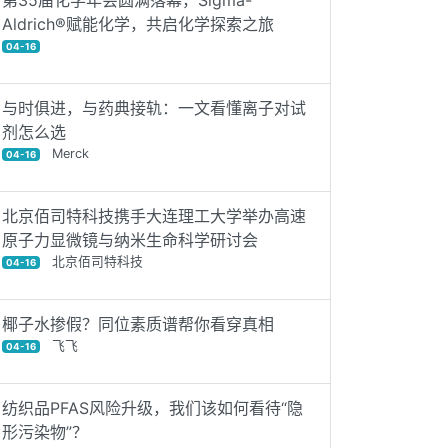
第35届化学年会圆满落幕，Sigma-
Aldrich®赋能化学，共启化学探索之旅
04-16
与时俱进，与药典接轨：一文看懂离子对试
剂怎么选
Merck
04-16
北京佰司特科技携手大连理工大学举办高速
原子力显微镜与纳米生命科学研讨会
北京佰司特科技
04-16
椰子水掺假？同位素质谱帮你看穿真相
飞飞
04-16
纺织品PFAS风险升级，我们该如何看待“隐
形污染物”？