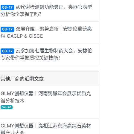
从代谢检测到功能验证，类器官表型
03-17
分析你全掌握了吗？
双展齐耀，聚势启新 | 安捷伦重磅亮
03-17
相 CACLP & CISCE
云参加第七届生物制药大会，安捷伦
03-17
专家带你掌握质控关键技能！
其他厂商的近期文章
GLMY创想仪器丨河南铸锻年会展示优质光
谱分析技术
04-20
GLMY创想仪器丨亮相江苏东海高纯石英材
料产业大会