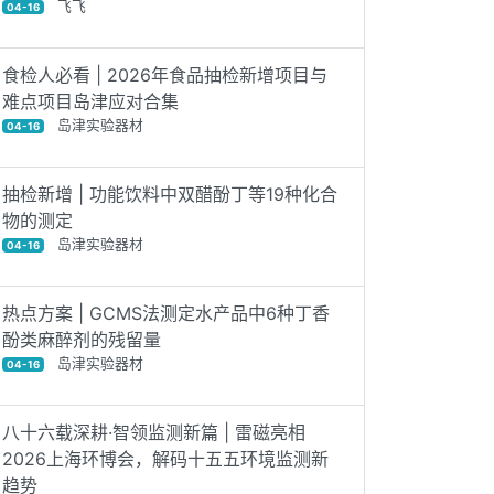
飞飞
04-16
食检人必看 | 2026年食品抽检新增项目与
难点项目岛津应对合集
岛津实验器材
04-16
抽检新增 | 功能饮料中双醋酚丁等19种化合
物的测定
岛津实验器材
04-16
热点方案 | GCMS法测定水产品中6种丁香
酚类麻醉剂的残留量
岛津实验器材
04-16
八十六载深耕·智领监测新篇 | 雷磁亮相
2026上海环博会，解码十五五环境监测新
趋势