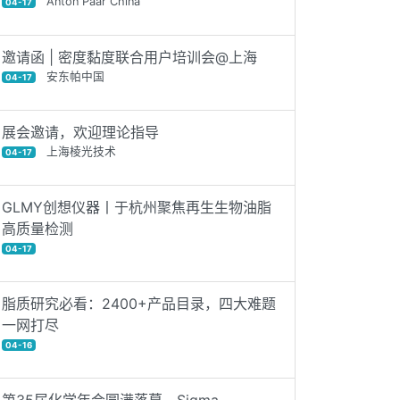
Anton Paar China
04-17
邀请函 | 密度黏度联合用户培训会@上海
安东帕中国
04-17
展会邀请，欢迎理论指导
上海棱光技术
04-17
GLMY创想仪器丨于杭州聚焦再生生物油脂
高质量检测
04-17
脂质研究必看：2400+产品目录，四大难题
一网打尽
04-16