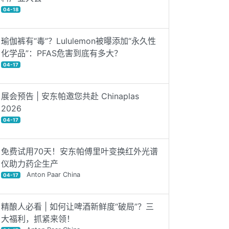
04-18
瑜伽裤有“毒”？Lululemon被曝添加“永久性
化学品”：PFAS危害到底有多大？
04-17
展会预告 | 安东帕邀您共赴 Chinaplas
2026
04-17
免费试用70天！安东帕傅里叶变换红外光谱
仪助力药企生产
Anton Paar China
04-17
精酿人必看 | 如何让啤酒新鲜度“破局”？三
大福利，抓紧来领！