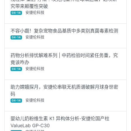
究带来颠覆性突破
安捷伦科技
04-14
不容小觑！复杂宠物食品基质中多类别真菌毒素检测
安捷伦科技
04-14
药物分析排忧解难系列 | 中药检验时间紧任务重，究
竟该咋办
安捷伦科技
04-14
助力嫦娥探月，安捷伦串联无机质谱破解月球身世密
码
安捷伦科技
04-14
婴幼儿奶粉维生素 K1 异构体分析-安捷伦国产柱
ValueLab GP‑C30