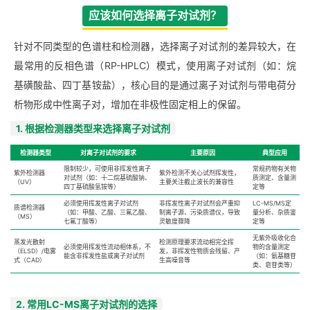
应该如何选择离子对试剂？
针对不同类型的色谱柱和检测器，选择离子对试剂的差异较大，在
最常用的反相色谱（RP-HPLC）模式，使用离子对试剂（如：烷
基磺酸盐、四丁基铵盐），核心目的是通过离子对试剂与带电荷分
析物形成中性离子对，增加在非极性固定相上的保留。
1. 根据检测器类型来选择离子对试剂
检测器类型
对离子对试剂的要求
主要原因
典型应用
限制较少，可使用非挥发性离子
常规药物有关物
紫外检测器
紫外检测不关心试剂挥发性，
对试剂（如：十二烷基硫酸钠、
质测定、含量测
（UV）
主要关注截止波长的兼容性
四丁基硫酸氢铵等）
定等
必须使用挥发性离子对试剂
非挥发性离子对试剂会严重抑
LC-MS/MS定
质谱检测器
（如：甲酸、乙酸、三氟乙酸、
制离子源、污染质谱仪，导致
量分析、杂质鉴
（MS）
七氟丁酸等）
灵敏度骤降
定等
无紫外吸收化合
蒸发光散射
检测原理要求流动相完全挥
必须使用挥发性流动相体系，不
物的含量测定
（ELSD）/电雾
发，非挥发性物质会残留、产
能含非挥发性盐或离子对试剂
（如：氨基糖苷
式（CAD）
生高噪音等
类、皂苷类等）
2. 常用LC-MS离子对试剂的选择