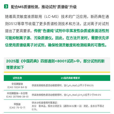
3
配合MS质谱检测，推动试剂“质谱级”升级
随着高灵敏度液质联用（LC-MS）技术的广泛应用，新药典在通
则0512等章节收载了更多质谱检测技术和方法，这对离子对试剂
提出了更高要求。
传统“色谱纯”试剂中非挥发性杂质或表面活性剂
可能抑制离子源、污染质谱仪。因此，在方法开发时，需要优先评
估使用质谱级离子对试剂，确保检测灵敏度和检测结果的可靠性。
2025版《中国药典》四部通则<8001试药>中，部分试剂的新
增要求如下
试剂名称
25版药典新增要求
辛烷磺酸钠
供高效液相色谱流动相使用时，含C
H
NaO
S不少于99.0%
8
17
3
(CAS: 5324-84-5)
辛烷磺酸钠一水合物
供高效液相色谱流动相使用时，含C
H
NaO
S·H
O应不少于99.0%
8
17
3
2
(CAS: 207596-29-0)
供水分检查使用时需满足：
甲酰胺
水分 取本品，照水分测定法（通则0832第一法）测定，含水分不得过
(CAS: 75-12-7)
0.1%。