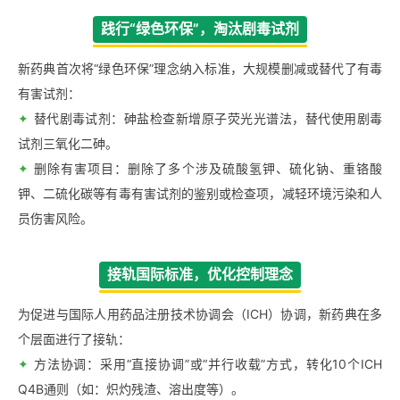
践行“绿色环保”，淘汰剧毒试剂
新药典首次将“绿色环保”理念纳入标准，大规模删减或替代了有毒
有害试剂：
✦
替代剧毒试剂：砷盐检查新增原子荧光光谱法，替代使用剧毒
试剂三氧化二砷。
✦
删除有害项目：删除了多个涉及硫酸氢钾、硫化钠、重铬酸
钾、二硫化碳等有毒有害试剂的鉴别或检查项，减轻环境污染和人
员伤害风险。
接轨国际标准，优化控制理念
为促进与国际人用药品注册技术协调会（ICH）协调，新药典在多
个层面进行了接轨：
✦
方法协调：采用“直接协调”或“并行收载”方式，转化10个ICH
Q4B通则（如：炽灼残渣、溶出度等）。