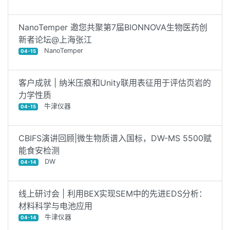
NanoTemper 邀您共聚第7届BIONNOVA生物医药创
新者论坛@上海张江
NanoTemper
04-15
客户成就 | 纳米压痕和Unity联用表征用于评估页岩的
力学性质
牛津仪器
04-15
CBIFS演讲回顾|微生物质谱入国标，DW-MS 5500赋
能食安检测
DW
04-14
线上研讨会 | 利用BEX实现SEM中的先进EDS分析：
材料科学与电池应用
牛津仪器
04-14