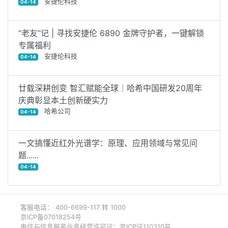
安捷伦科技
04-14
“老友”记 | 寻找安捷伦 6890 金牌守护者，一键解锁
专属福利
安捷伦科技
04-14
廿载深耕创变 智汇赋能全球｜哈希中国研发20周年
庆典彰显本土创新硬实力
哈希公司
04-14
一文搞懂近红外光谱学：原理、应用领域与常见问
题......
04-14
客服电话： 400-6699-117 转 1000
京ICP备07018254号
电信与信息服务业务经营许可证：京ICP证110310号