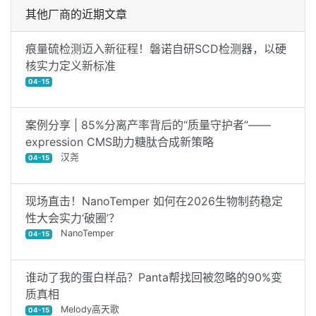
其他厂商的近期文章
痕量硫检测迈入新征程！磐诺自研SCD检测器，以硬
核实力定义新标准
04-15
案例分享 | 85%分离产率背后的“质量守护者”——
expression CMS助力糖肽合成新策略
汉尧
04-15
现场直击！NanoTemper 如何在2026生物制药稳定
性大会实力‘破圈’？
NanoTemper
04-15
谁动了我的蛋白样品？Panta帮找回被忽略的90%变
质真相
Melody高天歌
04-15