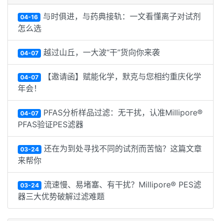
与时俱进，与药典接轨：一文看懂离子对试剂
04-16
怎么选
越过山丘，一大波“干”货向你来袭
04-07
【邀请函】赋能化学，默克与您相约重庆化学
04-07
年会！
PFAS分析样品过滤：无干扰，认准Millipore®
04-07
PFAS验证PES滤器
还在为到处寻找不同的试剂而苦恼？这篇文章
03-24
来帮你
流速慢、易堵塞、有干扰？Millipore® PES滤
03-24
器三大优势破解过滤难题