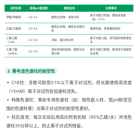
试剂名称
适用pH值范围
典型应用
注意事项
离子对能力较弱，需较高浓度
甲酸/甲酸铵
2.5-4.5
酸性化合物、多肽分析
（如：0.1%）
酸性化合物、碱性化合物分
乙酸/乙酸铵
3.5-5.5
通用性强，质谱兼容性好
析
三氟乙酸
离子对能力强，但可能抑制质谱信
2.0-3.0
多肽、蛋白质分析
（TFA）
号
七氟丁酸
疏水性强的肽类、碱性化合
离子对能力更强，更适用于强极性
2.0-4.0
（HFBA）
物分析
化合物
3. 需考虑色谱柱的耐受性
✦
C18柱：多数可耐受0.1%以下离子对试剂，但长期使用高浓度
（>5mM）离子对试剂会加速柱流失。
✦
特殊色谱柱：某些专用色谱柱（如：极性嵌入柱、宽pH耐受范
围的色谱柱等）对离子对试剂的耐受性更好。
✦
柱后清洗：每次实验后用高比例有机相（90%乙腈/水）冲洗色
谱柱30分钟以上，防止离子对试剂残留。