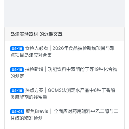
岛津实验器材 的近期文章
食检人必看 | 2026年食品抽检新增项目与难
04-16
点项目岛津应对合集
抽检新增 | 功能饮料中双醋酚丁等19种化合物
04-16
的测定
热点方案 | GCMS法测定水产品中6种丁香酚
04-16
类麻醉剂的残留量
聚焦Brevis │ 全面应对药用辅料中乙二醇与二
04-08
甘醇的精准检测
岛津耗材售后小程序暖心上线
04-08
特色应用｜37种脂肪酸甲酯的快速分析
04-08