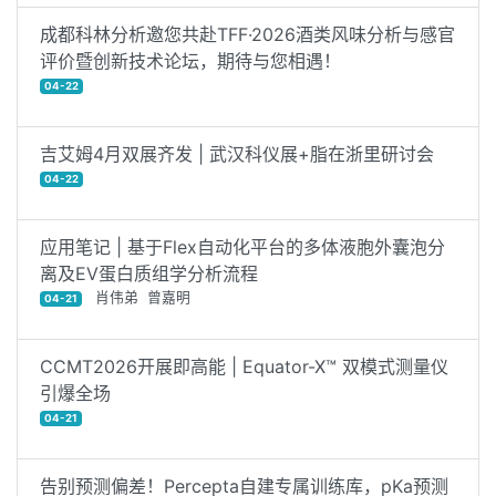
吉艾姆4月双展齐发 | 武汉科仪展+脂在浙里研讨会
04-22
应用笔记 | 基于Flex自动化平台的多体液胞外囊泡分
离及EV蛋白质组学分析流程
肖伟弟 曾嘉明
04-21
CCMT2026开展即高能 | Equator-X™ 双模式测量仪
引爆全场
04-21
告别预测偏差！Percepta自建专属训练库，pKa预测
更准更快
ACDLabs 李丹
04-21
世界地球日，查看地球的【愿望清单】