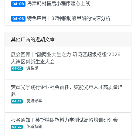
其他厂商的近期文章
展会回顾｜“融两业共生之力 筑湾区超级枢纽”2026
大湾区创新生态大会
谱临晟
04-22
荧飒光学践行企业社会责任，赋能光电人才高质量培
养
荧飒光学
04-22
报名通知丨英斯特朗塑料力学测试高阶培训研讨会
英斯特朗
04-22
成都科林分析邀您共赴TFF·2026酒类风味分析与感官
评价暨创新技术论坛，期待与您相遇！
04-22