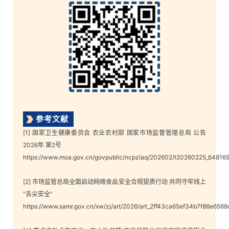
参考文献
[1] 国家卫生健康委员会 农业农村部 国家市场监督管理总局 公告
2026年 第2号
https://www.moa.gov.cn/govpublic/ncpzlaq/202602/t20260225_64816
[2] 市场监管总局全面启动网络食品安全合规提质行动 共同守牢线上
“舌尖安全”
https://www.samr.gov.cn/xw/zj/art/2026/art_2ff43ca65ef34b7f86e6568
[3] 重点查处虚构产地、夸大功效等 市场监管总局排查网络违规食
品
https://ysxw.cctv.cn/article.html?
toc_style_id=feeds_default&item_id=5762572258623637969&channelI