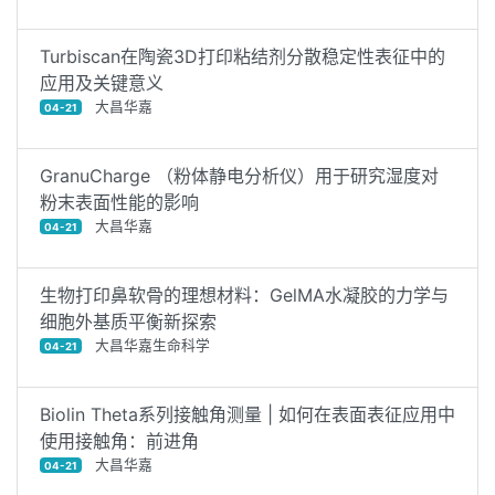
Turbiscan在陶瓷3D打印粘结剂分散稳定性表征中的
应用及关键意义
大昌华嘉
04-21
GranuCharge （粉体静电分析仪）用于研究湿度对
粉末表面性能的影响
大昌华嘉
04-21
生物打印鼻软骨的理想材料：GelMA水凝胶的力学与
细胞外基质平衡新探索
大昌华嘉生命科学
04-21
Biolin Theta系列接触角测量 | 如何在表面表征应用中
使用接触角：前进角
大昌华嘉
04-21