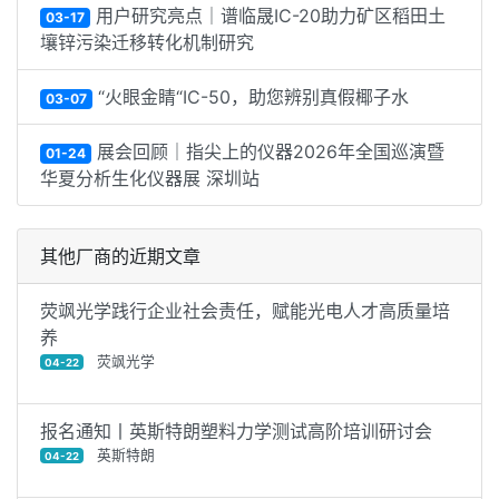
用户研究亮点｜谱临晟IC-20助力矿区稻田土
03-17
壤锌污染迁移转化机制研究
“火眼金睛“IC-50，助您辨别真假椰子水
03-07
展会回顾｜指尖上的仪器2026年全国巡演暨
01-24
华夏分析生化仪器展 深圳站
其他厂商的近期文章
荧飒光学践行企业社会责任，赋能光电人才高质量培
养
荧飒光学
04-22
报名通知丨英斯特朗塑料力学测试高阶培训研讨会
英斯特朗
04-22