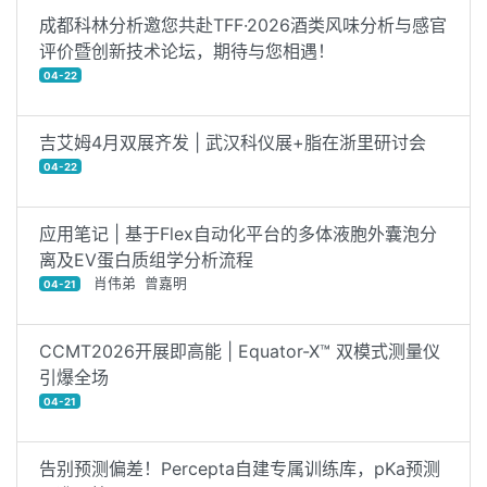
成都科林分析邀您共赴TFF·2026酒类风味分析与感官
评价暨创新技术论坛，期待与您相遇！
04-22
吉艾姆4月双展齐发 | 武汉科仪展+脂在浙里研讨会
04-22
应用笔记 | 基于Flex自动化平台的多体液胞外囊泡分
离及EV蛋白质组学分析流程
肖伟弟 曾嘉明
04-21
CCMT2026开展即高能 | Equator-X™ 双模式测量仪
引爆全场
04-21
告别预测偏差！Percepta自建专属训练库，pKa预测