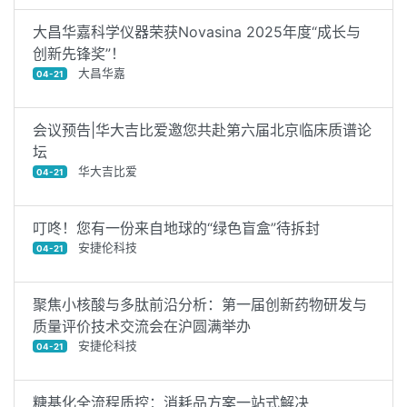
大昌华嘉科学仪器荣获Novasina 2025年度“成长与
创新先锋奖”！
大昌华嘉
04-21
会议预告|华大吉比爱邀您共赴第六届北京临床质谱论
坛
华大吉比爱
04-21
叮咚！您有一份来自地球的“绿色盲盒”待拆封
安捷伦科技
04-21
聚焦小核酸与多肽前沿分析：第一届创新药物研发与
质量评价技术交流会在沪圆满举办
安捷伦科技
04-21
糖基化全流程质控：消耗品方案一站式解决