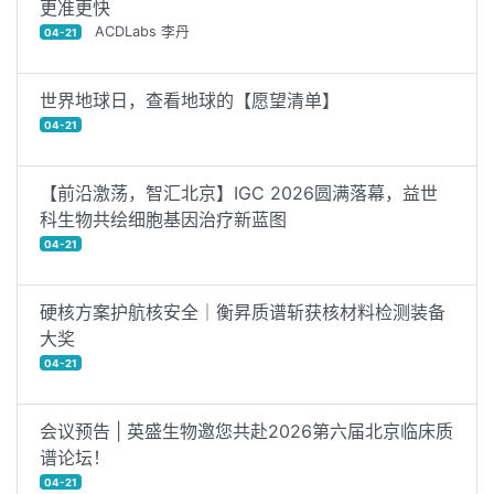
更准更快
ACDLabs 李丹
04-21
世界地球日，查看地球的【愿望清单】
04-21
【前沿激荡，智汇北京】IGC 2026圆满落幕，益世
科生物共绘细胞基因治疗新蓝图
04-21
硬核方案护航核安全｜衡昇质谱斩获核材料检测装备
大奖
04-21
会议预告 | 英盛生物邀您共赴2026第六届北京临床质
谱论坛！
04-21