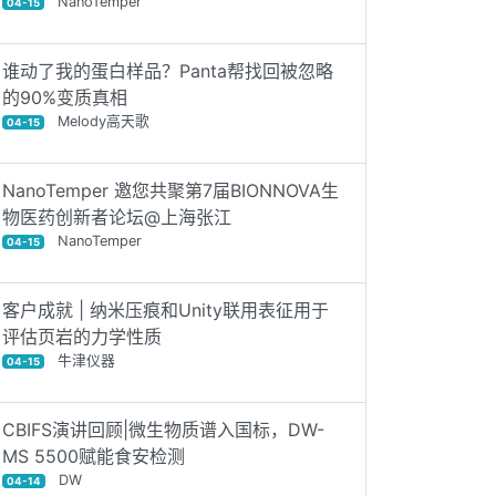
NanoTemper
04-15
谁动了我的蛋白样品？Panta帮找回被忽略
的90%变质真相
Melody高天歌
04-15
NanoTemper 邀您共聚第7届BIONNOVA生
物医药创新者论坛@上海张江
NanoTemper
04-15
客户成就 | 纳米压痕和Unity联用表征用于
评估页岩的力学性质
牛津仪器
04-15
CBIFS演讲回顾|微生物质谱入国标，DW-
MS 5500赋能食安检测
DW
04-14