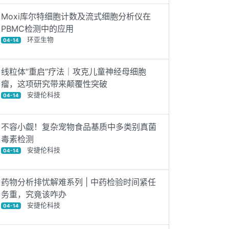
Moxi库尔特细胞计数及流式细胞分析仪在
PBMC检测中的应用
环亚生物
04-14
线粒体“重启”疗法｜攻克儿童神经母细胞
瘤，这项研究带来颠覆性突破
安捷伦科技
04-14
不容小觑！复杂宠物食品基质中多类别真菌
毒素检测
安捷伦科技
04-14
药物分析排忧解难系列 | 中药检验时间紧任
务重，究竟该咋办
安捷伦科技
04-14