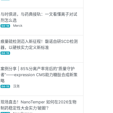
与时俱进，与药典接轨：一文看懂离子对试
剂怎么选
Merck
04-16
痕量硫检测迈入新征程！磐诺自研SCD检测
器，以硬核实力定义新标准
04-15
案例分享 | 85%分离产率背后的“质量守护
者”——expression CMS助力糖肽合成新策
略
汉尧
04-15
现场直击！NanoTemper 如何在2026生物
制药稳定性大会实力‘破圈’？