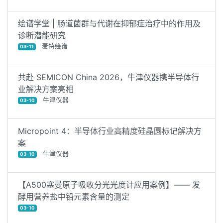
绘谱学堂 | 肠道菌群与代谢在抑郁症治疗中的作用及
诊断潜能研究
麦特绘谱
03-11
共赴 SEMICON China 2026，牛津仪器携半导体行
业解决方案亮相
牛津仪器
03-10
Micropoint 4：半导体行业高精度硅晶圆标记解决方
案
牛津仪器
03-10
【A500塞曼原子吸收分光光度计应用案例】—— 发
酵用营养盐中铅元素含量的测定
03-10