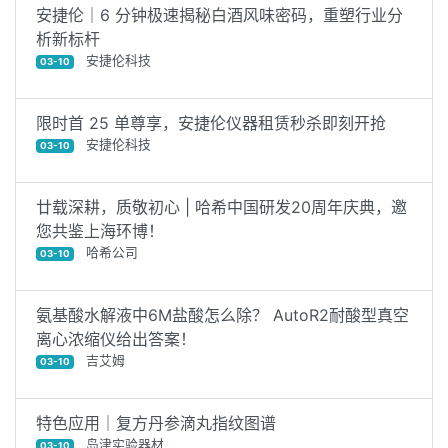
安捷伦｜6 分钟极速揭秘白酒风味密码，重塑行业分
析新标杆
安捷伦科技
03-10
限时首 25 单尊享，安捷伦仪器租赁秒杀即刻开抢
安捷伦科技
03-10
廿载深耕，质敬初心 | 哈希中国研发20周年庆典，邀
您共鉴上海环博！
哈希公司
03-10
氨基酸水解液中6M盐酸怎么除？ AutoR2耐酸型真空
离心浓缩仪给出答案！
吉艾姆
03-10
特色应用｜复方丹参滴丸指纹图谱
岛津实验器材
03-10