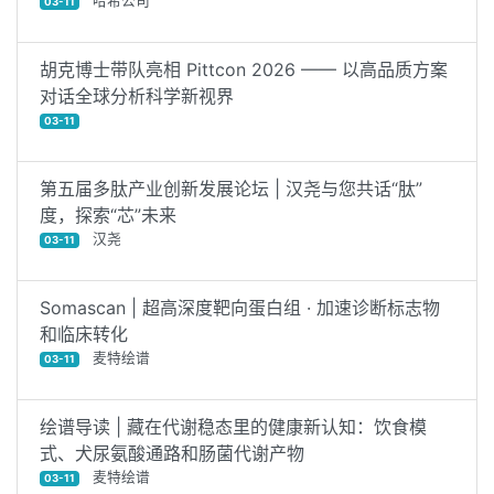
哈希公司
03-11
胡克博士带队亮相 Pittcon 2026 —— 以高品质方案
对话全球分析科学新视界
03-11
第五届多肽产业创新发展论坛 | 汉尧与您共话“肽”
度，探索“芯”未来
汉尧
03-11
Somascan | 超高深度靶向蛋白组 · 加速诊断标志物
和临床转化
麦特绘谱
03-11
绘谱导读 | 藏在代谢稳态里的健康新认知：饮食模
式、犬尿氨酸通路和肠菌代谢产物
麦特绘谱
03-11