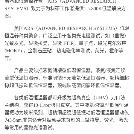
温器和低温探针台，
ARS（ADVANCED RESEARCH
SYSTEMS）
致力于为科研工作者提供
1.5-800K低温解决方
案。
美国
ARS（ADVANCED RESEARCH SYSTEMS）低温
恒温器种类繁多，广泛应用于各类光电磁测试，如（显微）
光致发光，显微拉曼，显微-FTIR，量子点，磁光克尔效应
(MOKE) ，金刚石压砧，热电磁化率测试，荧光，霍尔等
等。
产品主要包括液氮储槽型低温恒温器，液氦
/液氮连续
流型低温恒温器，标准闭循环无液氦低温恒温器，超精细超
稳超低振动低温恒温器，顶端装载型闭循环低温恒温器。
各类低温恒温器都可升级为超高真空（
UHV）刀口法
兰结构，获得10-11torr极限真空。其中液氦/液氮型低温恒温
器振动为埃米级别，超精细超稳超低振动低温恒温器振动仅
为3-5nm,非常适合对振动要求苛刻的显微拉曼、荧光，激光
等常用的显微光谱测试。