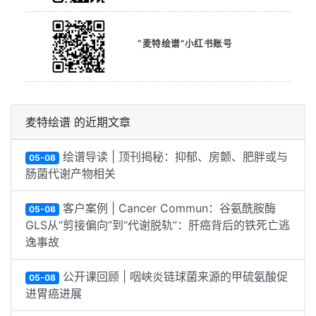
“麦特绘谱”小红书账号
麦特绘谱 的近期文章
绘谱导读 | 顶刊揭秘：抑郁、房颤、肥胖或与
05-08
肠菌代谢产物相关
客户案例 | Cancer Commun：谷氨酰胺酶
05-08
GLS从“剪接偏向”到“代谢脱轨”：肝癌背后的铁死亡逃
逸事故
公开课回顾 | 咽峡炎链球菌来源的甲硫氨酸促
05-08
进胃癌进展