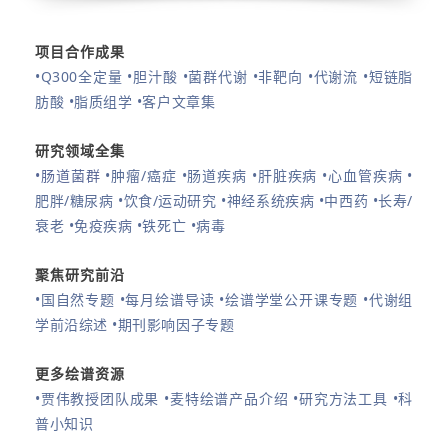
项目合作成果
•Q300全定量
•胆汁酸
•菌群代谢
•非靶向
•代谢流
•短链脂
肪酸
•脂质组学
•客户文章集
研究领域全集
•
肠道菌群
•肿瘤/癌症
•肠道疾病
•肝脏疾病
•心血管疾病
•
肥胖/糖尿病
•饮食/运动研究
•神经系统疾病
•中西药
•长寿/
衰老
•免疫疾病
•铁死亡
•病毒
聚焦研究前沿
•国自然专题
•每月绘谱导读
•绘谱学堂公开课专题
•代谢组
学前沿综述
•期刊影响因子专题
更多绘谱资源
•贾伟教授团队成果
•麦特绘谱产品介绍
•研究方法工具
•科
普小知识