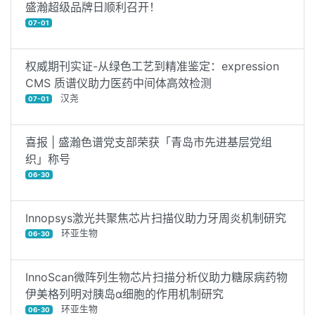
盛瀚超级品牌日顺利召开！
07-01
权威期刊实证-从绿色工艺到精准鉴定：expression
CMS 质谱仪助力医药中间体高效检测
汉尧
07-01
喜报 | 盛瀚色谱党支部荣获「青岛市先进基层党组
织」称号
06-30
Innopsys激光共聚焦芯片扫描仪助力牙周炎机制研究
环亚生物
06-30
InnoScan微阵列生物芯片扫描分析仪助力糖尿病药物
伊美格列明对胰岛α细胞的作用机制研究
环亚生物
06-30