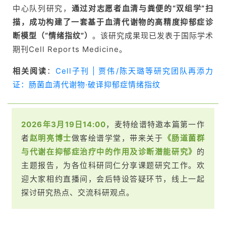
中心队列研究，
通过对志愿者血清与粪便的“双组学”扫
描，成功构建了一套基于血清代谢物的高精度抑郁症诊
断模型（“情绪指纹”）
。该研究成果现已发表于国际学术
期刊Cell Reports Medicine。
相关阅读
：
Cell子刊 | 贾伟/陈天璐等研究团队再添力
证：肠菌血清代谢物·破译抑郁症情绪指纹
2026年3月19日14:00
，麦特绘谱特邀本篇第一作
者
赵明亮
博士
做客绘谱学堂，带来关于
《
肠道菌群
与代谢在抑郁症治疗中的作用及诊断潜能研究》
的
主题报告，为各位科研同仁分享课题研究工作。欢
迎大家相约直播间，会后特设答疑环节，线上一起
探讨研究热点、交流科研观点。