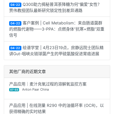
Q300助力揭秘普洱茶降糖为何“偏爱”女性？
04-22
贾伟教授团队最新研究锁定性别差异通路
客户案例 | Cell Metabolism：来自肠道菌群
04-22
的燃脂代谢物——3-PPA：点燃身体“抗寒+燃脂”双重
信号
绘谱学堂 | 4月23日19点，房静远院士团队精
04-22
讲Gut-咽峡炎链球菌产生的甲硫氨酸促进胃癌进展
其他厂商的近期文章
产品应用｜麦汁充氧过程的溶解氧监控方案
Anton Paar China
07-03
产品应用 | 在线测量 R290 中的油循环率 (OCR)，以
获得精确的实时结果