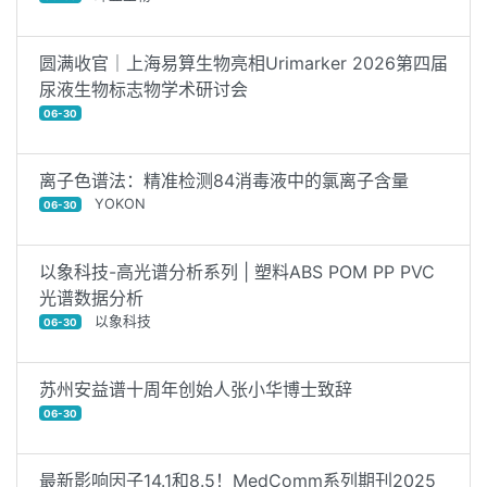
圆满收官｜上海易算生物亮相Urimarker 2026第四届
尿液生物标志物学术研讨会
06-30
离子色谱法：精准检测84消毒液中的氯离子含量
YOKON
06-30
以象科技-高光谱分析系列 | 塑料ABS POM PP PVC
光谱数据分析
以象科技
06-30
苏州安益谱十周年创始人张小华博士致辞
06-30
最新影响因子14.1和8.5！MedComm系列期刊2025