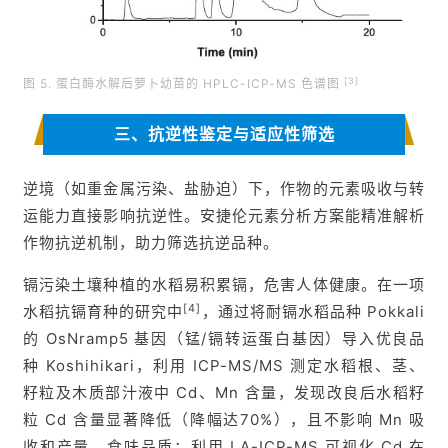
[3]
图 5. 蛋白酶水解后萝卜幼苗的 HPLC-ICP-MS 色谱图
三、抗逆性鉴定与适应性筛选
逆境（如重金属污染、盐胁迫）下，作物的元素吸收与转
运能力直接影响抗逆性。安捷伦元素分析方案能精准解析
作物抗逆机制，助力筛选抗逆品种。
镉污染土壤种植的水稻易积累镉，危害人体健康。在一项
[4]
水稻抗镉育种的研究中
，通过将耐镉水稻品种 Pokkali
的 OsNramp5 基因（锰/镉转运蛋白基因）导入优良品
种 Koshihikari，利用 ICP-MS/MS 测定水稻根、茎、
籽粒及木质部汁液中 Cd、Mn 含量，发现改良后水稻籽
粒 Cd 含量显著降低（降幅达70%），且不影响 Mn 吸
收和产量、食味品质；利用 LA-ICP-MS 可视化 Cd 在