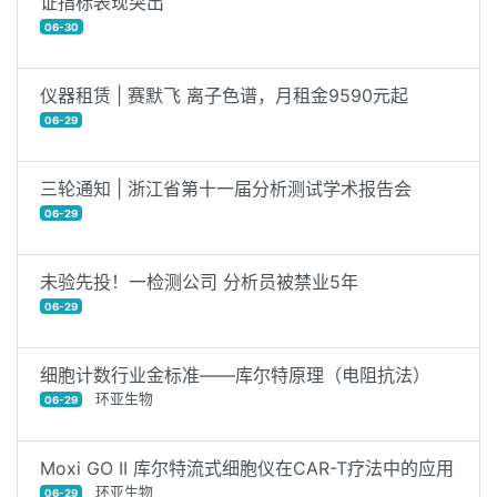
证指标表现突出
06-30
仪器租赁 | 赛默飞 离子色谱，月租金9590元起
06-29
三轮通知 | 浙江省第十一届分析测试学术报告会
06-29
未验先投！一检测公司 分析员被禁业5年
06-29
细胞计数行业金标准——库尔特原理（电阻抗法）
环亚生物
06-29
Moxi GO II 库尔特流式细胞仪在CAR-T疗法中的应用
环亚生物
06-29