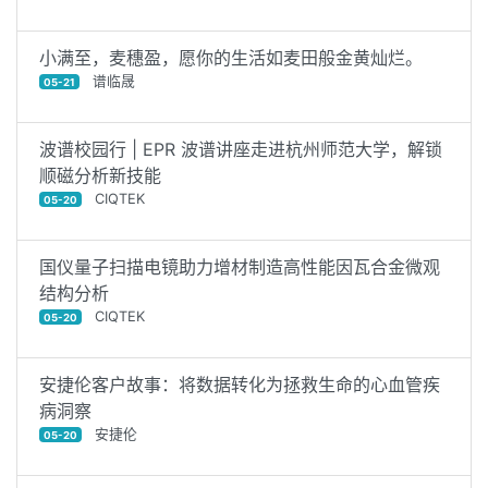
小满至，麦穗盈，愿你的生活如麦田般金黄灿烂。
谱临晟
05-21
波谱校园行 | EPR 波谱讲座走进杭州师范大学，解锁
顺磁分析新技能
CIQTEK
05-20
国仪量子扫描电镜助力增材制造高性能因瓦合金微观
结构分析
CIQTEK
05-20
安捷伦客户故事：将数据转化为拯救生命的心血管疾
病洞察
安捷伦
05-20