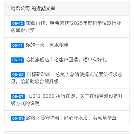
哈希公司 的近期文章
荣耀再续：哈希荣获“2025年度科学仪器行业
05-12
领军企业奖”
你的一天，有水相伴
05-11
哈希旗舰店｜老客户回馈，晒单有好礼
05-11
国标新动态｜总氮 / 总磷便携式光度法征求意
05-09
见，哈希助您合规升级
HJ212-2025 执行在即，关于在线监测设备升
05-07
级方式的说明
致敬水质守护者 | 匠心守水质，劳动筑华章
05-01