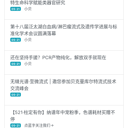
特生命科学赋能类器官研究
小贝
05-21
第十八届泛太湖白血病/淋巴瘤流式及遗传学进展与标
准化学术会议圆满落幕
小贝
05-21
还在坚持手搓？PCR产物纯化，解放双手就现在
小贝
05-21
无缝光谱·至微流式 | 邀您参加贝克曼库尔特流式技术
交流峰会
05-21
【521·柱定有你】纳谱年中宠粉季，色谱耗材买赠不
停
点蓝字关注我们→
05-21