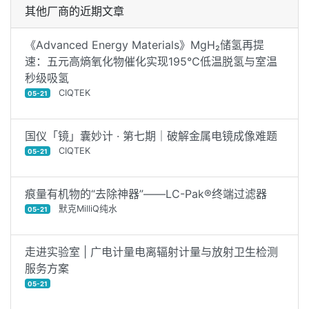
其他厂商的近期文章
《Advanced Energy Materials》MgH₂储氢再提
速：五元高熵氧化物催化实现195℃低温脱氢与室温
秒级吸氢
CIQTEK
05-21
国仪「镜」囊妙计 · 第七期｜破解金属电镜成像难题
CIQTEK
05-21
痕量有机物的“去除神器”——LC-Pak®终端过滤器
默克MilliQ纯水
05-21
走进实验室 | 广电计量电离辐射计量与放射卫生检测
服务方案
05-21