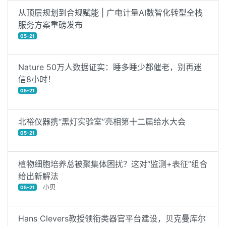
从顶层规划到合规赋能 | 广电计量AI数智化转型全栈
服务方案重磅发布
05-21
Nature 50万人数据证实：睡多睡少都催老，别再迷
信8小时！
05-21
北裕仪器携“黑灯实验室”亮相第十二届给水大会
05-21
植物细胞培养总被聚集体困扰？这对“监测+表征”组合
给出新解法
小贝
05-21
Hans Clevers教授领衔类器官平台建设，贝克曼库尔