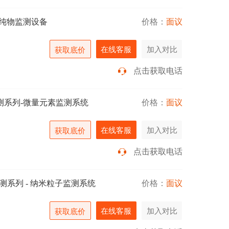
不纯物监测设备
价格：
面议
在线客服
加入对比
获取底价
点击获取电话
监测系列-微量元素监测系统
价格：
面议
在线客服
加入对比
获取底价
点击获取电话
监测系列 - 纳米粒子监测系统
价格：
面议
在线客服
加入对比
获取底价