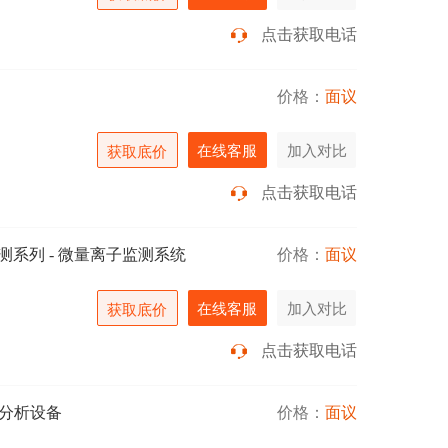
点击获取电话
价格：
面议
在线客服
加入对比
获取底价
点击获取电话
监测系列 - 微量离子监测系统
价格：
面议
在线客服
加入对比
获取底价
点击获取电话
染分析设备
价格：
面议