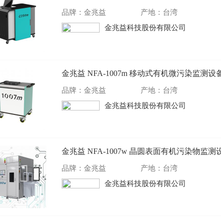
品牌：金兆益
产地：台湾
金兆益科技股份有限公司
金兆益 NFA-1007m 移动式有机微污染监测设
品牌：金兆益
产地：台湾
金兆益科技股份有限公司
金兆益 NFA-1007w 晶圆表面有机污染物监测
品牌：金兆益
产地：台湾
金兆益科技股份有限公司