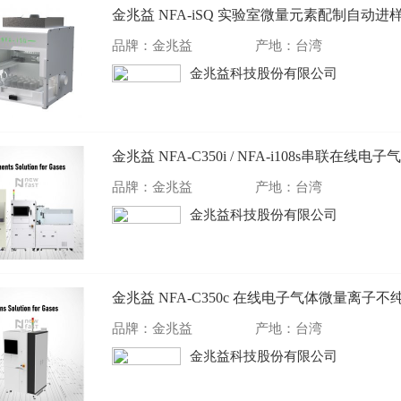
金兆益 NFA-iSQ 实验室微量元素配制自动进样
态分子微污染分析设备
品牌：金兆益
产地：台湾
金兆益科技股份有限公司
金兆益 NFA-C350i / NFA-i108s串联
品牌：金兆益
产地：台湾
金兆益科技股份有限公司
金兆益 NFA-C350c 在线电子气体微量离子
品牌：金兆益
产地：台湾
金兆益科技股份有限公司