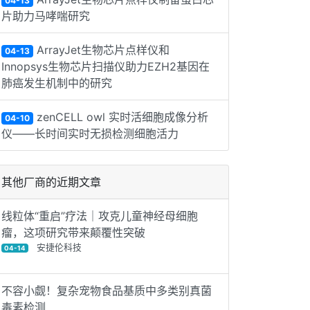
04-13
片助力马哮喘研究
ArrayJet生物芯片点样仪和
04-13
Innopsys生物芯片扫描仪助力EZH2基因在
肺癌发生机制中的研究
zenCELL owl 实时活细胞成像分析
04-10
仪——长时间实时无损检测细胞活力
其他厂商的近期文章
线粒体“重启”疗法｜攻克儿童神经母细胞
瘤，这项研究带来颠覆性突破
安捷伦科技
04-14
不容小觑！复杂宠物食品基质中多类别真菌
毒素检测