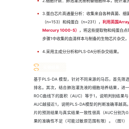
2.细胞计数：肺泡灌洗液制备细胞样本，统计灌
3.蛋白芯片高通量分析：收集来自各种真菌、细
（n=153）和纯蛋白（n=231），
利用英国Array
Mercury 1000-S）
，将这些提取物和纯蛋白点
步骤1中收集的血清样本与制备的生物芯片杂交
4.采用主成分分析和PLS-DA分析杂交结果。
实验结果
基于PLS-DA 模型，针对不同来源的马匹，首先
排名。
其次，结合肺泡灌洗液的细胞培养结果，进一步
ROC曲线下的面积（AUC）等于1，说明判别结果
AUC越接近1，说明PLS-DA模型的判断准确率越高
片的预测结果与真实结果一致性很高（AUC分别为0.9
果的准确性不足（可能过敏原范围有限）。
（图1）