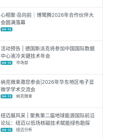
心相聚·岳向前｜博鹭腾2026年合作伙伴大
会圆满落幕
04-13
活动预告 | 德国斯派克将参加中国国际数据
中心液冷关键技术年会
市场部
04-13
纳克微束邀您参会|2026年华东地区电子显
微学学术交流会
纳克微束
04-13
纽迈展风采 | 聚焦第二届地球能源国际前沿
论坛：纽迈以低场核磁技术赋能绿色勘探
纽迈分析
04-12