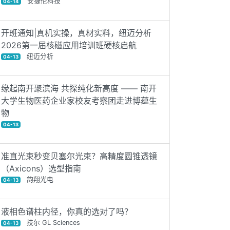
安捷伦科技
04-14
开班通知|真机实操，真材实料，纽迈分析
2026第一届核磁应用培训班硬核启航
纽迈分析
04-13
缘起南开聚滨海 共探纯化新高度 —— 南开
大学生物医药企业家校友考察团走进博蕴生
物
04-13
准直光束秒变贝塞尔光束？高精度圆锥透镜
（Axicons）选型指南
韵翔光电
04-13
液相色谱柱内径，你真的选对了吗？
技尔 GL Sciences
04-13