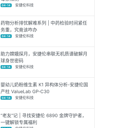
安捷伦科技
04-14
药物分析排忧解难系列 | 中药检验时间紧任
务重，究竟该咋办
安捷伦科技
04-14
助力嫦娥探月，安捷伦串联无机质谱破解月
球身世密码
安捷伦科技
04-14
婴幼儿奶粉维生素 K1 异构体分析-安捷伦国
产柱 ValueLab GP‑C30
安捷伦科技
04-14
“老友”记 | 寻找安捷伦 6890 金牌守护者，
一键解锁专属福利