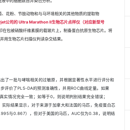
洗液中的细胞数目并染色分析。
菌、花粉、节肢动物和与马环境相关的其他物质的提取物
jet公司的 Ultra Marathon II生物芯片点样仪（对应新型号
印在包被硝酸纤维素膜的载玻片上，制备蛋白抗原生物芯片。将
，并用生物芯片扫描仪判读杂交结果。
筛选出了一批与哮喘相关的过敏原，并根据显著性水平进行评分和
评价了PLS-DA的预测准确性，并用ROC曲线定量。
如果
与真实情况完全一致；
如等于0，则说明判别结果完全错误；
。
实际结果显示，对于来源于加拿大和法国的马匹，免疫蛋白芯
95与0.867），但对于美国的马匹，AUC仅为0.38，说明结