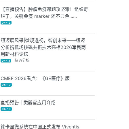
【直播预告】肿瘤免疫课题攻坚难！组织孵
烂了，关键免疫 marker 还不显色……
04-12
纽迈展风采|微观透视，智创未来——纽迈
分析携低场核磁共振技术亮相2026军民两
用新材料论坛
纽迈分析
04-11
CMEF 2026看点：《GE医疗》版
04-10
直播预告 | 类器官应用介绍
04-10
徕卡显微系统在中国正式发布 Viventis