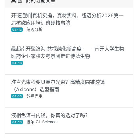
其他厂商的近期文章
开班通知|真机实操，真材实料，纽迈分析2026第一
届核磁应用培训班硬核启航
纽迈分析
04-13
缘起南开聚滨海 共探纯化新高度 —— 南开大学生物
医药企业家校友考察团走进博蕴生物
04-13
准直光束秒变贝塞尔光束？高精度圆锥透镜
（Axicons）选型指南
韵翔光电
04-13
液相色谱柱内径，你真的选对了吗？
技尔 GL Sciences
04-13