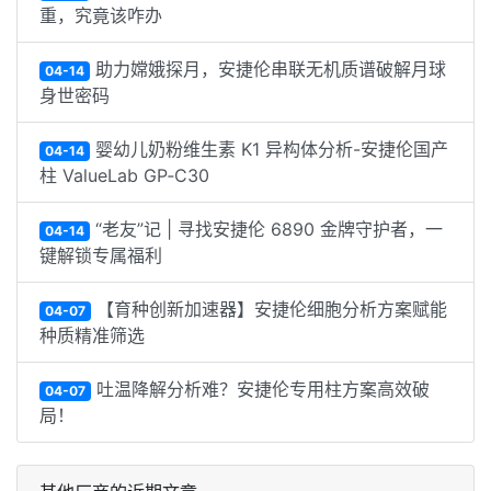
重，究竟该咋办
助力嫦娥探月，安捷伦串联无机质谱破解月球
04-14
身世密码
婴幼儿奶粉维生素 K1 异构体分析-安捷伦国产
04-14
柱 ValueLab GP‑C30
“老友”记 | 寻找安捷伦 6890 金牌守护者，一
04-14
键解锁专属福利
【育种创新加速器】安捷伦细胞分析方案赋能
04-07
种质精准筛选
吐温降解分析难？安捷伦专用柱方案高效破
04-07
局！