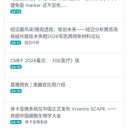
键免疫 marker 还不显色……
04-12
纽迈展风采|微观透视，智创未来——纽迈分析携低场
核磁共振技术亮相2026军民两用新材料论坛
纽迈分析
04-11
CMEF 2026看点：《GE医疗》版
04-10
直播预告 | 类器官应用介绍
04-10
徕卡显微系统在中国正式发布 Viventis SCAPE ——
亮相中国细胞生物学大会
徕卡显微系统
04-10