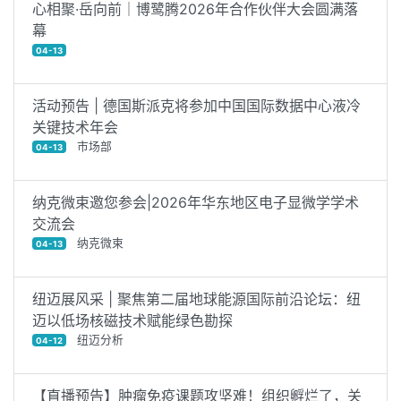
心相聚·岳向前｜博鹭腾2026年合作伙伴大会圆满落
幕
04-13
活动预告 | 德国斯派克将参加中国国际数据中心液冷
关键技术年会
市场部
04-13
纳克微束邀您参会|2026年华东地区电子显微学学术
交流会
纳克微束
04-13
纽迈展风采 | 聚焦第二届地球能源国际前沿论坛：纽
迈以低场核磁技术赋能绿色勘探
纽迈分析
04-12
【直播预告】肿瘤免疫课题攻坚难！组织孵烂了，关