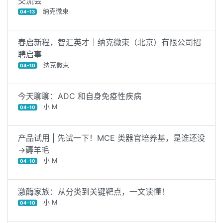
交流会
纳克微束
04-13
春启新程，智汇英才｜纳克微束（北京）有限公司招
聘启事
纳克微束
04-10
今天聊聊：ADC 和自身免疫性疾病
小 M
04-10
产品试用 | 先试一下！MCE 类器官培养基，是谁还没
→薅羊毛
小 M
04-10
激酶家族：从分类到关键靶点，一文读懂！
小 M
04-10