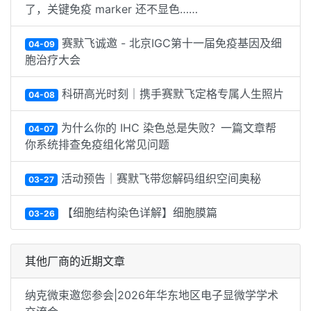
了，关键免疫 marker 还不显色……
赛默飞诚邀 - 北京IGC第十一届免疫基因及细
04-09
胞治疗大会
科研高光时刻｜携手赛默飞定格专属人生照片
04-08
为什么你的 IHC 染色总是失败？一篇文章帮
04-07
你系统排查免疫组化常见问题
更多详尽实验方案、实验技巧、小贴士可在手册中查看
活动预告｜赛默飞带您解码组织空间奥秘
03-27
【细胞结构染色详解】细胞膜篇
03-26
其他厂商的近期文章
纳克微束邀您参会|2026年华东地区电子显微学学术