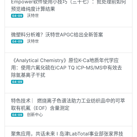
Empower软件使用小技巧（三十七）：批处理前如何
预览峰纯度计算结果
沃特世
04-09
微塑料分析难？沃特世APGC给出全新答案
沃特世
04-09
《Analytical Chemistry》原位K-Ca地质年代学应
用：使用六氟化硫在iCAP TQ ICP-MS/MS中有效去
除氩基离子干扰
04-09
特色技术 ︳燃烧离子色谱法助力工业纺织品中的可萃
取有机氟（EOF）含量测定
创新中心
04-09
聚焦应用，共话未来 I 岛津LabTotal事业部张家界技