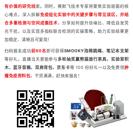
有价值的研究线
索。同时，赛默飞技术专家将聚焦实验层面的核
心难点，深入拆解
免疫组化实验中的关键步骤与常见误区，并结
合多重检测与空间成像技术
，分享如何提升信噪比、降低自发荧
光干扰，以及实现多指标联合检测的实操策略，助力实验结果更
加稳定、清晰且可复现！
扫码报名成功
前60名
即可获得
SMOOKY泡棉跳绳、笔记本支架
等好礼，直播当天更能参与
多轮抽奖赢熊猫旅行茶具、实验室积
木、蓝牙音箱、双肩背包、京东卡
等 100 份好礼～以及免费领
肿
瘤免疫资料包
，干货满满，赶快来报名！