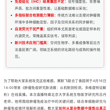
免疫组化（IHC）结果飘忽不定：
信号强度低、背景噪
声高、批次间重复性差，让基础数据难以采信；
多指标联合检测能力薄弱：
传统方法难以支撑对肿瘤微
环境中多种细胞亚型、因子及空间关系的同步解析；
自发荧光干扰严重：
组织样本尤其是老化或固定样本的
内源荧光，常掩盖真实信号，误导判读；
新兴技术应用门槛高：
空间生物学、多重成像等前沿方
法虽前景广阔，但缺乏系统的优化路径与成熟的操作规
范。
为了帮助大家系统攻克这些难题，赛默飞联合丁香园将于4月16日
14:00带来《肿瘤免疫研究新进展：从机制到检测，多维度特征解
析》在线直播。本次直播特邀北京大学系统生物医学研究所吕丹
老师，他将围绕肿瘤免疫治疗中的关键问题，结合单细胞研究与
肿瘤免疫微环境解析进展，教大家
如何从复杂数据中提炼出真正