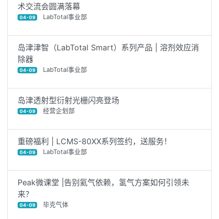
术交流会圆满落幕
LabTotal事业部
04-09
岛津津智（LabTotal Smart）系列产品 | 溶剂效应消
除器
LabTotal事业部
04-09
岛津透射型衍射光栅闪亮登场
经营企划部
04-09
重磅福利 | LCMS-80XX系列签约，送服务！
LabTotal事业部
04-09
Peak微课堂 |告别氦气依赖，氢气方案如何引领未
来？
毕克气体
04-09