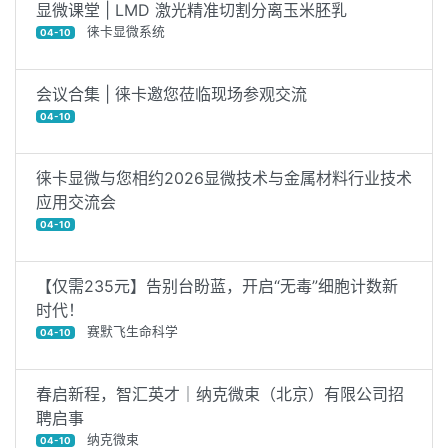
显微课堂 | LMD 激光精准切割分离玉米胚乳
徕卡显微系统
04-10
会议合集 | 徕卡邀您莅临现场参观交流
04-10
徕卡显微与您相约2026显微技术与金属材料行业技术
应用交流会
04-10
【仅需235元】告别台盼蓝，开启“无毒”细胞计数新
时代！
赛默飞生命科学
04-10
春启新程，智汇英才｜纳克微束（北京）有限公司招
聘启事
纳克微束
04-10