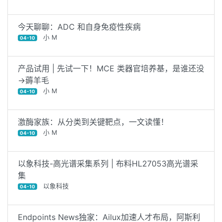
今天聊聊：ADC 和自身免疫性疾病
小 M
04-10
产品试用 | 先试一下！MCE 类器官培养基，是谁还没
→薅羊毛
小 M
04-10
激酶家族：从分类到关键靶点，一文读懂！
小 M
04-10
以象科技-高光谱采集系列 | 布料HL27053高光谱采
集
以象科技
04-10
Endpoints News独家：Ailux加速人才布局，阿斯利