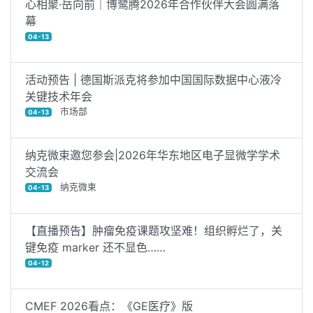
心相聚·岳向前｜博鹭腾2026年合作伙伴大会圆满落
幕
04-13
活动预告 | 德国斯派克将参加中国国际数据中心液冷
关键技术年会
市场部
04-13
纳克微束邀您参会|2026年华东地区电子显微学学术
交流会
纳克微束
04-13
【直播预告】肿瘤免疫课题攻坚难！组织孵烂了，关
键免疫 marker 还不显色……
04-12
CMEF 2026看点：《GE医疗》版