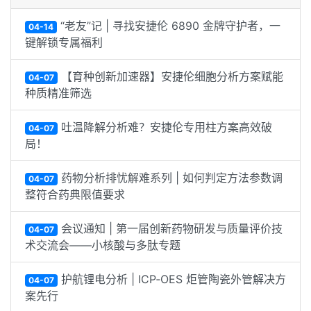
“老友”记 | 寻找安捷伦 6890 金牌守护者，一
04-14
键解锁专属福利
【育种创新加速器】安捷伦细胞分析方案赋能
04-07
种质精准筛选
吐温降解分析难？安捷伦专用柱方案高效破
04-07
局！
药物分析排忧解难系列 | 如何判定方法参数调
04-07
整符合药典限值要求
会议通知 | 第一届创新药物研发与质量评价技
04-07
术交流会——小核酸与多肽专题
护航锂电分析 | ICP‑OES 炬管陶瓷外管解决方
04-07
案先行