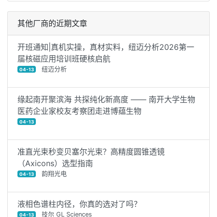
其他厂商的近期文章
开班通知|真机实操，真材实料，纽迈分析2026第一
届核磁应用培训班硬核启航
纽迈分析
04-13
缘起南开聚滨海 共探纯化新高度 —— 南开大学生物
医药企业家校友考察团走进博蕴生物
04-13
准直光束秒变贝塞尔光束？高精度圆锥透镜
（Axicons）选型指南
韵翔光电
04-13
液相色谱柱内径，你真的选对了吗？
技尔 GL Sciences
04-13