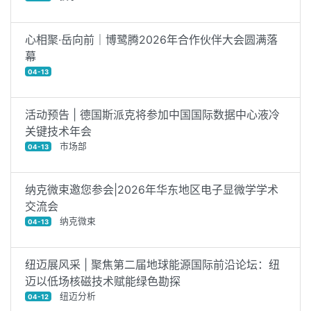
心相聚·岳向前｜博鹭腾2026年合作伙伴大会圆满落
幕
04-13
活动预告 | 德国斯派克将参加中国国际数据中心液冷
关键技术年会
市场部
04-13
纳克微束邀您参会|2026年华东地区电子显微学学术
交流会
纳克微束
04-13
纽迈展风采 | 聚焦第二届地球能源国际前沿论坛：纽
迈以低场核磁技术赋能绿色勘探
纽迈分析
04-12