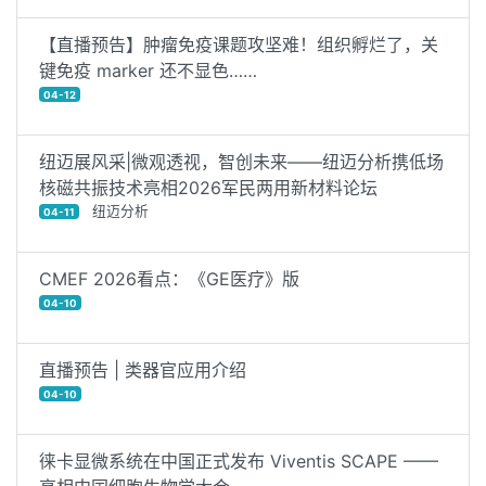
【直播预告】肿瘤免疫课题攻坚难！组织孵烂了，关
键免疫 marker 还不显色……
04-12
纽迈展风采|微观透视，智创未来——纽迈分析携低场
核磁共振技术亮相2026军民两用新材料论坛
纽迈分析
04-11
CMEF 2026看点：《GE医疗》版
04-10
直播预告 | 类器官应用介绍
04-10
徕卡显微系统在中国正式发布 Viventis SCAPE ——