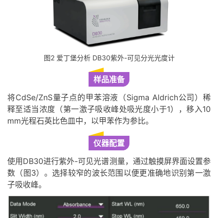
图2 爱丁堡分析 DB30紫外-可见分光光度计
样品准备
将CdSe/ZnS量子点的甲苯溶液（Sigma Aldrich公司）稀
释至适当浓度（第一激子吸收峰处吸光度小于1），移入10
mm光程石英比色皿中，以甲苯作为参比。
仪器配置
使用DB30进行紫外-可见光谱测量，通过触摸屏界面设置参
数（图3）。选择较窄的波长范围以便更准确地识别第一激
子吸收峰。