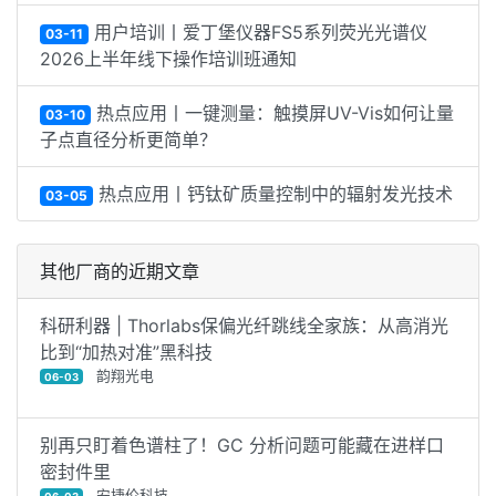
用户培训丨爱丁堡仪器FS5系列荧光光谱仪
03-11
2026上半年线下操作培训班通知
热点应用丨一键测量：触摸屏UV-Vis如何让量
03-10
子点直径分析更简单？
热点应用丨钙钛矿质量控制中的辐射发光技术
03-05
其他厂商的近期文章
科研利器 | Thorlabs保偏光纤跳线全家族：从高消光
比到“加热对准”黑科技
韵翔光电
06-03
别再只盯着色谱柱了！GC 分析问题可能藏在进样口
密封件里
安捷伦科技