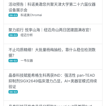
活动预告｜科诺美邀您共聚天津大学第二十六届仪器
设备展示会
科诺美Chromai
06-03
聚力前行 悦享山海｜纽迈舟山两日团建圆满收官！
纽迈分析
06-02
不止均质精细！大批量杨梅抽检，靠什么稳住检测数
据？
一韦仪器
06-02
晶泰科技赋能希格生科再获IND：强活性 pan-TEAD
抑制剂SIGX2649临床潜力凸显，AI+类器官模式持续
验证
06-02