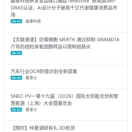
晶泰科技研发食品级口服肽Tensotide™获美国Self-
GRAS认证，AI设计分子破局千亿代谢健康消费品市
场
晶泰科技
06-02
【文献速递】巨噬细胞 MERTK 通过抑制 GRAMD1A
介导的线粒体氧固醇转运以限制结肠炎
06-02
汽车行业OCR防错识别全新提案
基恩士
06-02
SNEC PV—第十九届（2026）国际太阳能光伏和智
慧能源（上海）大会暨展览会
基恩士
06-02
【限时】仲夏调研有礼·3D检测