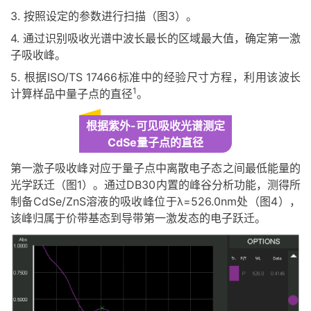
3. 按照设定的参数进行扫描（图3）。
4. 通过识别吸收光谱中波长最长的区域最大值，确定第一激
子吸收峰。
5. 根据ISO/TS 17466标准中的经验尺寸方程，利用该波长
1
计算样品中量子点的直径
。
根据紫外-可见吸收光谱测定
CdSe量子点的直径
第一激子吸收峰对应于量子点中离散电子态之间最低能量的
光学跃迁（图1）。通过DB30内置的峰谷分析功能，测得所
制备CdSe/ZnS溶液的吸收峰位于λ=526.0nm处（图4），
该峰归属于价带基态到导带第一激发态的电子跃迁。