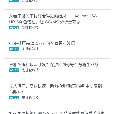
06-03
从看不见的干扰到看得见的结果——Agilent J&W
HP-5Q 色谱柱，让 GC/MS 分析更可靠
安捷伦科技
06-03
618-柱压高怎么办？溶剂管理有妙招
安捷伦科技
06-03
液相色谱柱堵塞频发？保护柱帮你守住分析生命线
安捷伦科技
06-03
无人值守，高效快速｜助力检测“泡药杨梅”中防腐剂
与甜味剂
安捷伦科技
06-03
打破极性歧视！PIDESI 双电离技术赋能原位质谱成像