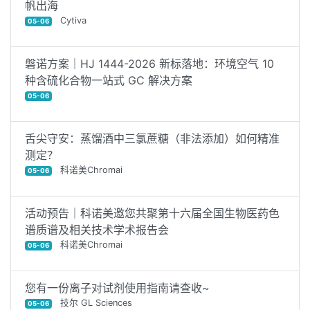
帆出海
Cytiva
05-06
磐诺方案｜HJ 1444-2026 新标落地：环境空气 10
种含硫化合物一站式 GC 解决方案
05-06
舌尖守安：蒸馏酒中三氯蔗糖（非法添加）如何精准
测定？
科诺美Chromai
05-06
活动预告｜科诺美邀您共聚第十六届全国生物医药色
谱质谱及相关技术学术报告会
科诺美Chromai
05-06
您有一份离子对试剂使用指南请查收~
技尔 GL Sciences
05-06