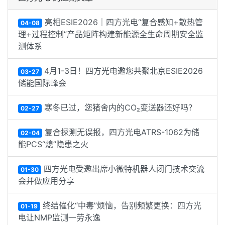
亮相ESIE2026｜四方光电“复合感知+散热管
04-08
理+过程控制”产品矩阵构建新能源全生命周期安全监
测体系
4月1-3日！四方光电邀您共聚北京ESIE2026
03-27
储能国际峰会
寒冬已过，您猪舍内的CO₂变送器还好吗？
02-27
复合探测无误报，四方光电ATRS-1062为储
02-04
能PCS“熄”隐患之火
四方光电受邀出席小微特机器人闭门技术交流
01-30
会并做应用分享
终结催化“中毒”烦恼，告别频繁更换：四方光
01-19
电让NMP监测一劳永逸