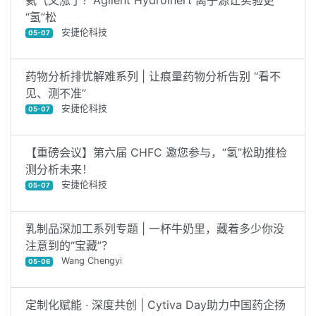
氦气又涨了？Agilent HydroInert 离子源让实验更
“氢”松
安捷伦科技
05-07
药物分析排忧解难系列 | 让痕量药物分析告别 “看不
见、测不准”
安捷伦科技
05-07
【重磅会议】第六届 CHFC 邀您参与，“氢”松助推检
测分析未来！
安捷伦科技
05-07
乳制品深加工系列专题 | 一杯牛奶里，藏着多少你没
注意到的“宝藏”？
Wang Chengyi
05-06
定制化赋能 · 深度共创 | Cytiva Day助力中国药企扬