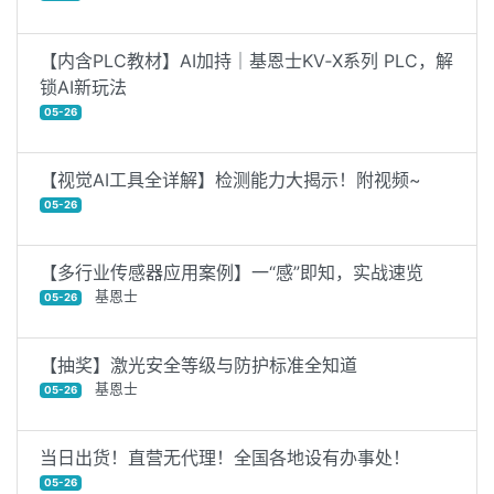
【内含PLC教材】AI加持｜基恩士KV‑X系列 PLC，解
锁AI新玩法
05-26
【视觉AI工具全详解】检测能力大揭示！附视频~
05-26
【多行业传感器应用案例】一“感”即知，实战速览
基恩士
05-26
【抽奖】激光安全等级与防护标准全知道
基恩士
05-26
当日出货！直营无代理！全国各地设有办事处！
05-26