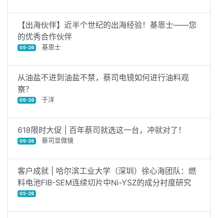
【出海伙伴】近半个世纪的出海经验！基恩士——您
的优秀合作伙伴
基恩士
05-26
从油盐不进到油盐不禁，蔡司电镜如何进行油料观
察？
于洋
05-26
618限时大促 | 百年蔡司就选这一台，冲就对了！
蔡司显微镜
05-26
客户成就 | 哈尔滨工业大学（深圳）徐心海团队：燃
料电池FIB-SEM连续切片中Ni-YSZ的成分衬度研究
05-26