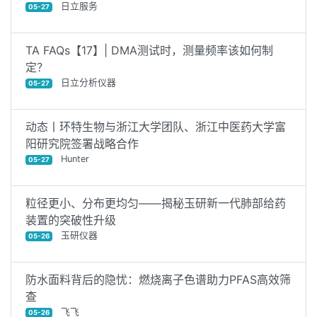
日立服务
05-27
TA FAQs【17】| DMA测试时，测量频率该如何制
定？
日立分析仪器
05-27
动态丨环特生物与浙江大学团队、浙江中医药大学富
阳研究院签署战略合作
Hunter
05-27
粒径更小、分布更均匀——揭秘玉研新一代肺部给药
装置的突破性升级
玉研仪器
05-26
防水面料背后的隐忧：燃烧离子色谱助力PFAS高效筛
查
飞飞
05-26