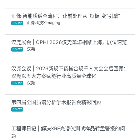
汇像·智能质谱全流程：让前处理从“短板”变“引擎”
汇像科技XImaging
05-27
汉尧展会 | CPHI 2026汉尧邀您相聚上海，展位速览
汉尧
05-27
汉尧会议 | 2026新规下药械合规千人大会会后回顾：
汉尧以五大方案赋能行业高质量全球化‌
汉尧
05-27
第四届全国质谱分析学术报告会精彩回顾
05-27
工程师日记 | 解决XRF光谱仪测试样品转盘警报的问
题