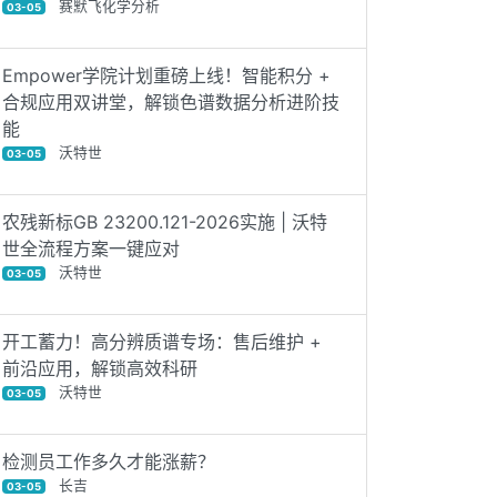
赛默飞化学分析
03-05
Empower学院计划重磅上线！智能积分 +
合规应用双讲堂，解锁色谱数据分析进阶技
能
沃特世
03-05
农残新标GB 23200.121-2026实施 | 沃特
世全流程方案一键应对
沃特世
03-05
开工蓄力！高分辨质谱专场：售后维护 +
前沿应用，解锁高效科研
沃特世
03-05
检测员工作多久才能涨薪？
长吉
03-05