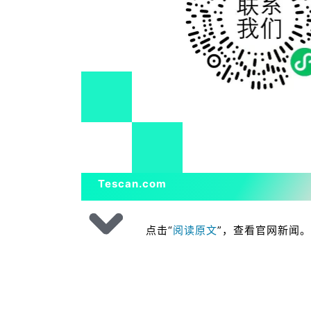
_
_
_
Tescan.com
点击“
阅读原文
”，查看官网新闻。