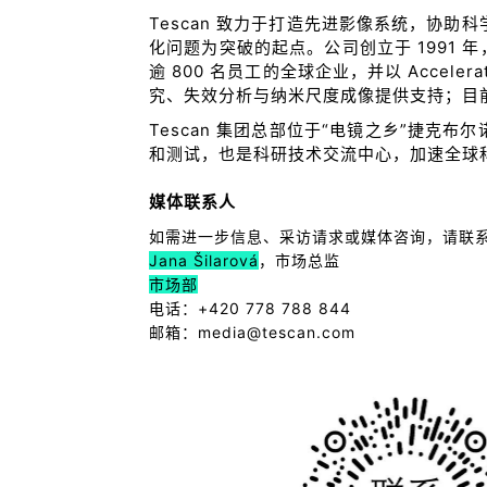
Tescan 致力于打造先进影像系统，协
化问题为突破的起点。公司创立于 1991 年
逾 800 名员工的全球企业，并以 Accelerat
究、失效分析与纳米尺度成像提供支持；目前在 
Tescan 集团总部位于“电镜之乡”捷克
和测试，也是科研技术交流中心，加速全球
媒体联系人
如需进一步信息、采访请求或媒体咨询，请联
Jana Šilarová
，市场总监
市场部
电话：+420 778 788 844
邮箱：media@tescan.com