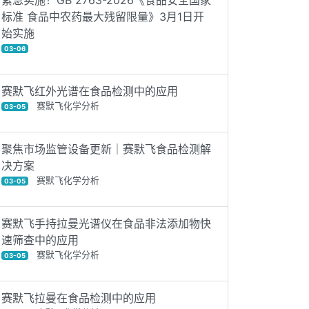
紧急实施！GB 2763-2026《食品安全国家
标准 食品中农药最大残留限量》3月1日开
始实施
03-06
赛默飞红外光谱在食品检测中的应用
赛默飞化学分析
03-05
聚焦市场监管设备更新｜赛默飞食品检测解
决方案
赛默飞化学分析
03-05
赛默飞手持拉曼光谱仪在食品非法添加物快
速筛查中的应用
赛默飞化学分析
03-05
赛默飞拉曼在食品检测中的应用