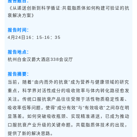
报
告
题
目
：
《从递送创新到科学循证:共载脂质体如何构建可验证的抗
衰解决方案》
报告
时间：
4月24日16：15-16：35
报告地点
：
杭州白金汉爵大酒店338会议厅
报告摘要
：
当前，随着“由内而外的抗衰”成为营养与健康领域的研究
重点，科学界对活性成分的吸收效率与体内转化路径愈发
关注。传统口服抗衰产品往往受限于活性物质稳定性差、
吸收率低等问题，使得“成分有效”与“有效吸收”之间存在明
显落差。如何突破吸收瓶颈、实现精准递送，已成为推动
口服抗衰产业升级的关键命题。共载脂质体技术的出现，
提供了新的解决思路。