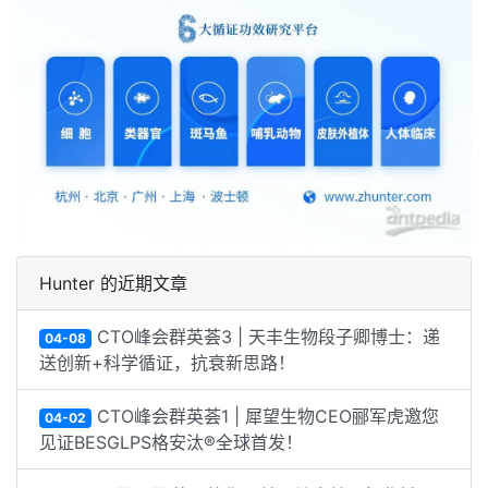
Hunter 的近期文章
CTO峰会群英荟3 | 天丰生物段子卿博士：递
04-08
送创新+科学循证，抗衰新思路！
CTO峰会群英荟1 | 犀望生物CEO郦军虎邀您
04-02
见证BESGLPS格安汰®全球首发！