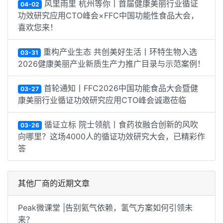
风里雨里 杭州等你丨首届健康美丽行业循证
04-02
功效研究应用CTO峰会×FFC中国功能性食品大会，
喜欢您来！
重构产业生态 共创美好生活丨环特生物入选
03-31
2026健康美丽产业新质生产力推广目录与示范案例！
首轮通知丨FFC2026中国功能食品大会暨健
03-27
康美丽行业循证功效研究应用CTO峰会诚邀莅临
循证立标 院士领航丨食药妆融合创新的风吹
03-26
向哪里？这场4000人的循证功效研究大会，已精彩作
答
其他厂商的近期文章
Peak微课堂 |告别氦气依赖，氢气方案如何引领未
来？