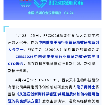
4月23—25日，FFC2026功能性食品大会将在杭
州盛大召开。作为
中国健康美丽行业循证功效研究系列
大会之一
、FFC主会（3000人）同期举办的重磅会议
——
CEES2026中国健康美丽行业循证功效研究应用
CTO峰会
，旨在以科学循证推动行业新共识、新引擎、
新标准落地。
4月24日16：15-16：35，西安天丰生物科技股份
有限公司共载脂质体创新制剂研发负责人
段子卿博士
将
围绕
《从递送创新到科学循证:共载脂质体如何构建可验
证的抗衰解决方案》
发表主题演讲，
邀您亲临健康美丽