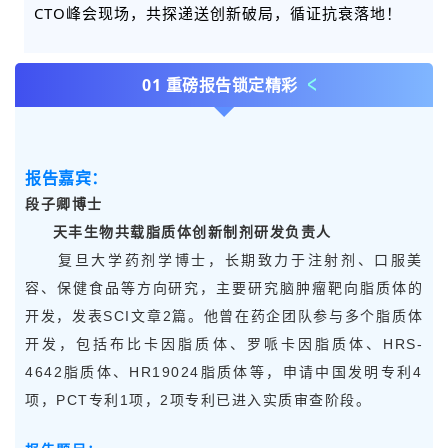
CTO峰会现场，共探
递送创新破局，循证抗衰落地
！
01 重磅报告锁定精彩
报告嘉宾：
段子卿博士
天丰生物共载脂质体创新制剂研发负责人
复旦大学药剂学博士，长期致力于注射剂、口服美
容、保健食品等方向研究，主要研究脑肿瘤靶向脂质体的
开发，发表SCI文章2篇。他曾在药企团队参与多个脂质体
开发，包括布比卡因脂质体、罗哌卡因脂质体、HRS-
4642脂质体、HR19024脂质体等，申请中国发明专利4
项，PCT专利1项，2项专利已进入实质审查阶段。