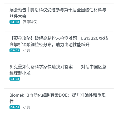
展会预告 | 赛恩科仪受邀参与第十届全国磁性材料与
器件大会
赛恩科仪
04-08
【颗粒攻略】破解高粘粉末检测难题：LS13320XR精
准解析锰酸锂粒径分布，助力电池性能跃升
小贝
04-08
贝克曼如何帮科学家快速找到答案——对话中国区总
经理郝小龙
04-08
Biomek i3自动化细胞转染DOE：提升准确性和重现
性
小贝
04-08