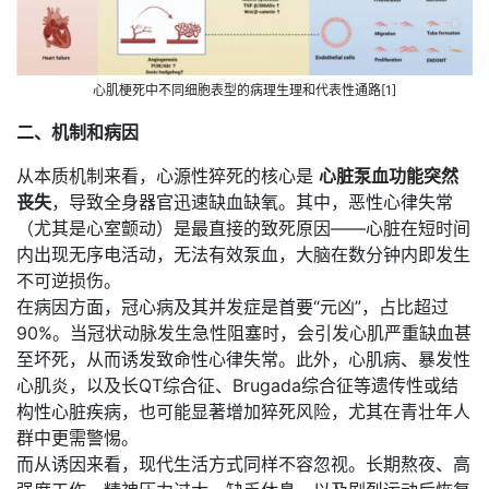
心肌梗死中不同细胞表型的病理生理和代表性通路[1]
二、机制和病因
从本质机制来看，心源性猝死的核心是
心脏泵血功能突然
丧失
，导致全身器官迅速缺血缺氧。其中，恶性心律失常
（尤其是心室颤动）是最直接的致死原因——心脏在短时间
内出现无序电活动，无法有效泵血，大脑在数分钟内即发生
不可逆损伤。
在病因方面，冠心病及其并发症是首要“元凶”，占比超过
90%。当冠状动脉发生急性阻塞时，会引发心肌严重缺血甚
至坏死，从而诱发致命性心律失常。此外，心肌病、暴发性
心肌炎，以及长QT综合征、Brugada综合征等遗传性或结
构性心脏疾病，也可能显著增加猝死风险，尤其在青壮年人
群中更需警惕。
而从诱因来看，现代生活方式同样不容忽视。长期熬夜、高