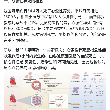
一、心源性猝死的概念
我国每年约有54.4万人死于心源性猝死，平均每天接近
1500人，相当于每分钟就有1人因心脏骤停离世，而整体抢
救成功率却不足1%。更值得警惕的是，心源性猝死占所有
猝死的80%–90%，是最主要的类型，其中超过75%与心脏
疾病直接相关。从发病到死亡，平均仅约10分钟，仿佛心脏
在瞬间“停摆”。
所以，我们需要明确一个关键概念：
心源性猝死是指急性症
状发作后1小时内发生的、由心脏原因引起的自然死亡
，其
核心特征是
突发性
、
致命性
和
不可预见性
，因此也被认为
是心血管疾病中最凶险的一类。