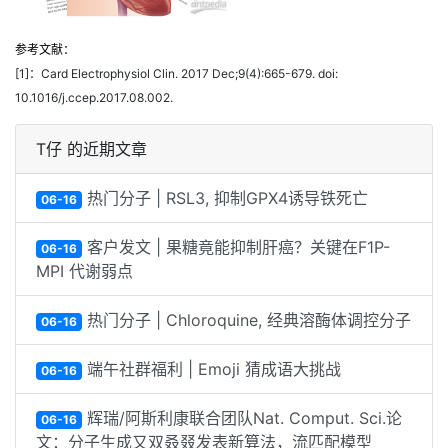
参考文献：
[1]
：Card Electrophysiol Clin. 2017 Dec;9(4):665-679. doi:
10.1016/j.ccep.2017.08.002.
T仔 的近期文章
热门分子 | RSL3, 抑制GPX4诱导铁死亡
06-16
客户发文 | 果糖竟能抑制肝癌？关键在F1P-
06-16
MPI 代谢弱点
热门分子 | Chloroquine, 经典溶酶体调控分子
06-16
端午社群福利 | Emoji 猜成语大挑战
06-16
辉瑞/阿斯利康联合团队Nat. Comput. Sci.论
06-16
文：分子生成又双叒叕发表新算法，流匹配模型