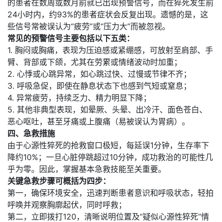
的患者在数周或数月前就已出现预警信号，而在猝死发生前
24小时内，约93%的患者症状会反复出现。遗憾的是，这
些信号常被误认为“疲劳”或“压力大”而被忽视。
常见的预警信号主要包括以下五类：
1. 胸闷或胸痛，表现为压迫感或紧绷感，可放射至肩部、手
臂、背部或下颌，尤其在劳累或情绪波动时加重；
2. 心悸或心跳异常，如心跳过快、过慢或节律不齐；
3. 呼吸急促，即使在静息状态下也感到气短或窒息；
4. 异常疲劳，持续乏力、精力明显下降；
5. 其他非典型表现，如晕厥、头晕、出冷汗、面色苍白、
恶心呕吐，甚至牙痛或上腹痛（易被误认为胃病）。
四、急救措施
由于心源性猝死的抢救窗口极短，每延误1分钟，生存率下
降约10%；一旦心脏停跳超过10分钟，成功救治的可能性几
乎为零。因此，掌握基本急救技能至关重要。
关键急救步骤可概括为四步：
第一，确保环境安全，迅速判断患者意识和呼吸状态，轻拍
呼唤并观察胸廓起伏，同时呼救；
第二，立即拨打120，清晰说明位置及“疑似心源性猝死”情