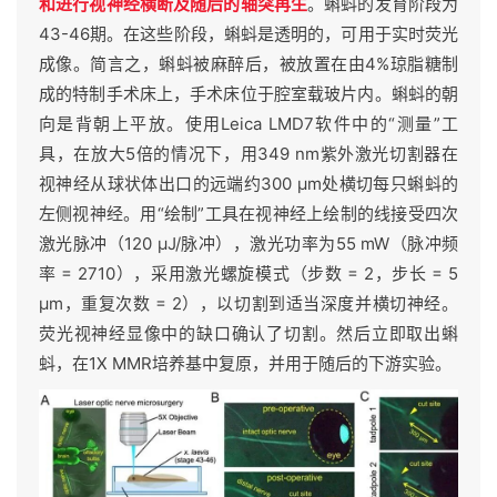
和进行视神经横断及随后的轴突再生
。蝌蚪的发育阶段为
43-46期。在这些阶段，蝌蚪是透明的，可用于实时荧光
成像。简言之，蝌蚪被麻醉后，被放置在由4%琼脂糖制
成的特制手术床上，手术床位于腔室载玻片内。蝌蚪的朝
向是背朝上平放。使用Leica LMD7软件中的“测量”工
具，在放大5倍的情况下，用349 nm紫外激光切割器在
视神经从球状体出口的远端约300 μm处横切每只蝌蚪的
左侧视神经。用“绘制”工具在视神经上绘制的线接受四次
激光脉冲（120 µJ/脉冲），激光功率为55 mW（脉冲频
率 = 2710），采用激光螺旋模式（步数 = 2，步长 = 5
μm，重复次数 = 2），以切割到适当深度并横切神经。
荧光视神经显像中的缺口确认了切割。然后立即取出蝌
蚪，在1X MMR培养基中复原，并用于随后的下游实验。