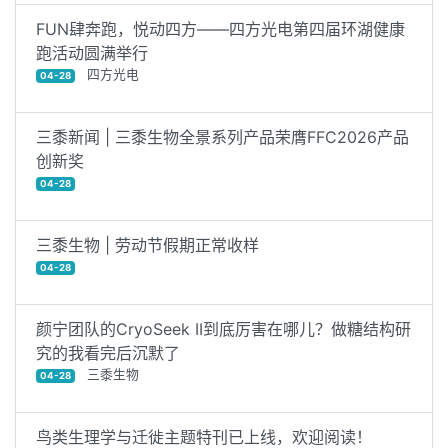
FUN肆奔跑，悦动四方——四方光电第四届环湖健康
跑活动圆满举行
四方光电
04-28
三黍新闻 | 三黍生物全景系列产品荣膺FFC2026产品
创新奖
04-28
三黍生物 | 劳动节假期正常收样
04-28
颜宁团队的CryoSeek II到底厉害在哪儿？做糖结构研
究的我看完后沉默了
三黍生物
04-28
鸟类生理学与迁徙主题特刊已上线，欢迎阅读！