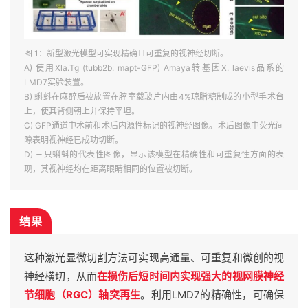
图 1：新型激光模型可实现精确且可重复的视神经切断。
A) 使用Xla.Tg (tubb2b: mapt-GFP) Amaya转基因X. laevis品系的
LMD7实验装置。
B) 蝌蚪在麻醉后被放置在腔室载玻片内由4%琼脂糖制成的小型手术台
上，使其背侧朝上并保持平坦。
C) GFP通道中术前和术后内源性标记的视神经图像。术后图像中荧光间
隙表明视神经已成功切断。
D) 三只蝌蚪的代表性图像，显示该模型在精确性和可重复性方面的表
现，其视神经均在距离眼睛相同的位置被切断。
结果
这种激光显微切割方法可实现高通量、可重复和微创的视
神经横切，从而
在损伤后短时间内实现强大的视网膜神经
节细胞（RGC）轴突再生
。利用LMD7的精确性，可确保