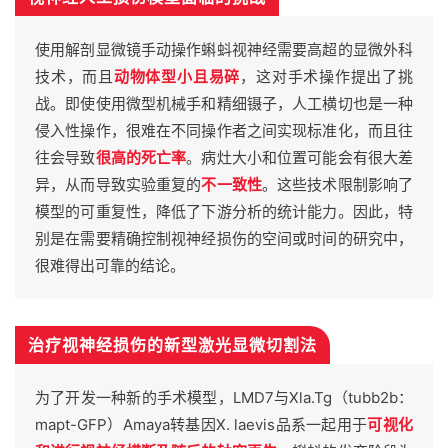
使用解剖显微镜手动操作蝌蚪视神经需要高超的显微外科
技术，而且
动物体型小且易碎
，这对手术操作提出了挑
战。即使使用微型机械手和精细镊子，人工横切也是一种
侵入性操作，很难在不同操作者之间实现标准化，而且往
往会导致
很高的死亡率
。病灶大小和位置可能会有很大差
异，从而导致实验重复的
不一致性
。这些技术限制影响了
模型的可重复性，降低了下游分析的统计能力。因此，特
别是在需要精确控制视神经损伤的空间或时间的研究中，
很难得出可靠的结论。
治疗视神经损伤的新型激光显微切割法
为了开发一种新的手术模型，LMD7与Xla.Tg（tubb2b：
mapt-GFP）Amaya转基因X. laevis品系一起用于
可视化