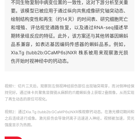
不同生物复制中病变位置的一致性，这对下游分析至关重
要。该模型已被应用于通过纵向共焦成像研究轴突动态、
绘制结构变性和再生（约14天）的时间表、研究细胞死亡
和增殖、评估视觉通路恢复，以及通过RNA-seq描述早
期转录组反应的特征。此外，该方案还与其他转基因蝌蚪
品系兼容，如表达基因编码传感器的蝌蚪品系。例如，
Xla.Tg (tubb2b:GCaMP6s)NXR 株系被用来观察激光损
伤开始时视神经中的钙动态。
视频1：切片三天后，观察到左侧视神经损伤部位出现轴突萌芽，而对侧神经保
持完好。通过徕卡共聚焦显微镜从麻醉的爪蟾蝌蚪身上获取Z叠图像，从而实现
了再生动态的原位可视化。
视频2：通过Xla.Tg (tubb2b:GCaMP6s)NXR株观察钙动态。在激光横切期间和
之后连续进行成像。激光损伤会导致钙离子迅速进入神经。视频被加速，荧光
强度显示为热图。