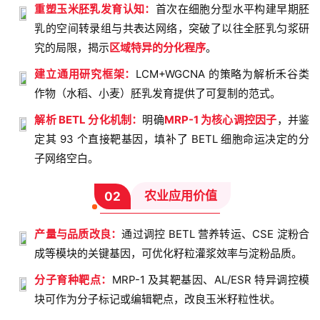
重塑玉米胚乳发育认知：
首次在细胞分型水平构建早期胚
乳的空间转录组与共表达网络，突破了以往全胚乳匀浆研
究的局限，揭示
区域特异的分化程序
。
建立通用研究框架：
LCM+WGCNA 的策略为解析禾谷类
作物（水稻、小麦）胚乳发育提供了可复制的范式。
解析 BETL 分化机制：
明确
MRP-1 为核心调控因子
，并鉴
定其 93 个直接靶基因，填补了 BETL 细胞命运决定的分
子网络空白。
农业应用价值
02
产量与品质改良：
通过调控 BETL 营养转运、CSE 淀粉合
成等模块的关键基因，可优化籽粒灌浆效率与淀粉品质。
分子育种靶点：
MRP-1 及其靶基因、AL/ESR 特异调控模
块可作为分子标记或编辑靶点，改良玉米籽粒性状。