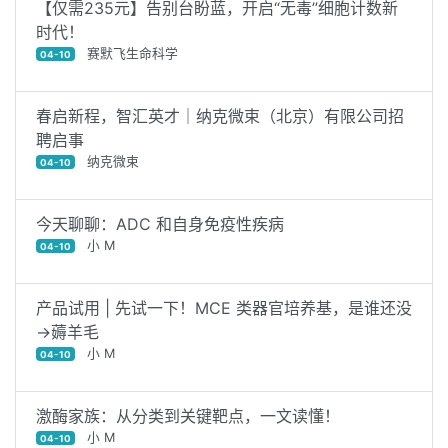
【仅需235元】告别台盼蓝，开启“无毒”细胞计数新
时代！
赛默飞生命科学
04-10
春启新程，智汇英才｜纳克微束（北京）有限公司招
聘启事
纳克微束
04-10
今天聊聊：ADC 和自身免疫性疾病
小 M
04-10
产品试用 | 先试一下！MCE 类器官培养基，是谁还没
→薅羊毛
小 M
04-10
激酶家族：从分类到关键靶点，一文读懂！
小 M
04-10