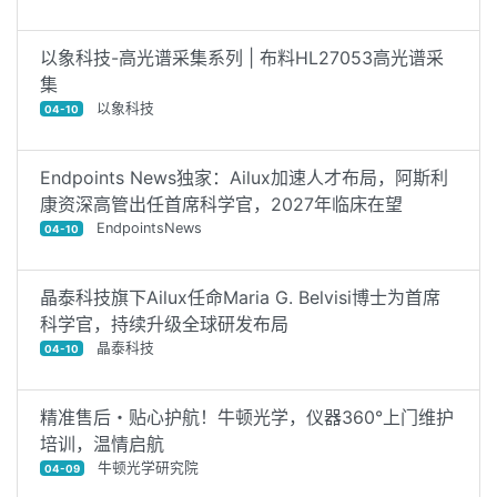
以象科技-高光谱采集系列 | 布料HL27053高光谱采
集
以象科技
04-10
Endpoints News独家：Ailux加速人才布局，阿斯利
康资深高管出任首席科学官，2027年临床在望
EndpointsNews
04-10
晶泰科技旗下Ailux任命Maria G. Belvisi博士为首席
科学官，持续升级全球研发布局
晶泰科技
04-10
精准售后・贴心护航！牛顿光学，仪器360°上门维护
培训，温情启航
牛顿光学研究院
04-09