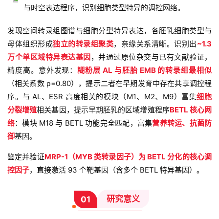
与时空表达程序，识别细胞类型特异的调控网络。
发现空间转录组图谱与细胞分型特异表达，各胚乳细胞类型与
母体组织形成
独立的转录组聚类
，亲缘关系清晰。识别出
~1.3
万个单区域特异表达基因
，并通过原位杂交与已有文献验证，
精度高。意外发现：
糊粉层 AL 与胚胎 EMB 的转录组最相似
（相关系数 ρ=0.80），提示二者在早期发育中存在共享调控程
序。与 AL、ESR 高度相关的模块（M1、M2、M9）富集
细胞
分裂增殖
相关基因，提示早期胚乳的区域增殖程序
BETL 核心网
络
：模块 M18 与 BETL 功能完全匹配，富集
营养转运、抗菌防
御
基因。
鉴定并验证
MRP-1（MYB 类转录因子）为 BETL 分化的核心调
控因子
，直接激活 93 个靶基因（含多个 BETL 特异基因）。
研究意义
01