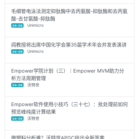
毛细管电泳法测定抑肽酶中去丙氨酸-抑肽酶和去丙氨
酸-去甘氨酸-抑肽酶
Unimicro
04-09
阎教授将出席中国化学会第35届学术年会并发表演讲
Unimicro
04-09
Empower学院计划（三）｜Empower MVM助力分
析方法周期管理
沃特世
04-09
Empower软件使用小技巧（三十七）：批处理前如何
预览峰纯度计算结果
沃特世
04-09
微塑料分析难？沃特世APGC给出全新答案