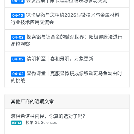
会议合集 | 徕卡邀您莅临现场参观交流
04-10
徕卡显微与您相约2026显微技术与金属材料
04-10
行业技术应用交流会
探索铝与铝合金的微观世界：阳极覆膜法进行
04-02
晶粒观察
清明将至 | 春和景明，万象更新
04-02
显微课堂 | 克服显微镜成像移动斑马鱼幼虫时
04-02
的挑战
其他厂商的近期文章
液相色谱柱内径，你真的选对了吗？
技尔 GL Sciences
04-13