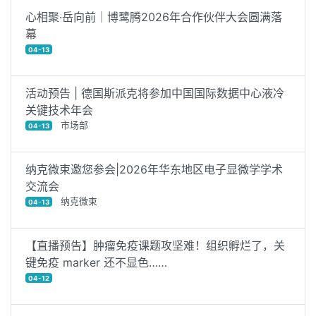
心相聚·岳向前｜博鹭腾2026年合作伙伴大会圆满落
幕
04-13
活动预告 | 德国斯派克将参加中国国际数据中心液冷
关键技术年会
市场部
04-13
纳克微束邀您参会|2026年华东地区电子显微学学术
交流会
纳克微束
04-13
【直播预告】肿瘤免疫课题攻坚难！组织孵烂了，关
键免疫 marker 还不显色……
04-12