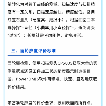
量转化为对若干曲线的测量。扫描速度与扫描精
度有一定关系，扫描速度越快，精度越低。常用
红宝石测头（硬度高、磨损小），根据曲面曲率
选择探针直径（小曲率用小直径探针，避免测头
“
过切
”
）；长探针需考虑刚性，避免变形。
三、面轮廓度评价标准
面轮廓检测，
使用扫描测头
CP500S
获取
大量的实
测数据点还原工件加工状态精度揭示制造微偏
差
，
PowerDMIS
软件
可精准、快速、直观地获取
评价结果。
带基准轮廓度的评价要求：被测表面的所有点，