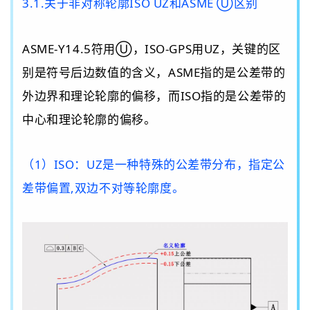
3.1.
关于非对称轮廓
ISO UZ
和
ASME
Ⓤ
区别
ASME-Y14.5
符用
Ⓤ
，
ISO-GPS
用
UZ
，关键的区
别是符号后边数值的含义，
ASME
指的是公差带的
外边界和理论轮廓的偏移，而
ISO
指的是公差带的
中心和理论轮廓的偏移。
（1）
ISO
：
UZ
是一种特殊的公差带分布，
指定公
差带偏置
,
双边不对等轮廓度。