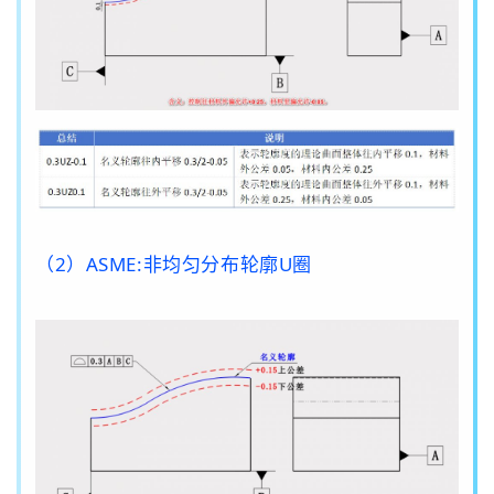
（2）
ASME:
非均匀分布轮廓
U
圈