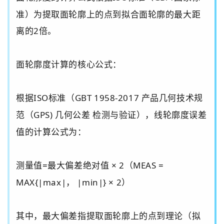
准）为提取
面
轮廓上的点到拟合
面
轮廓的最大距
离的
2
倍。
面
轮廓度计算的核心公式：
根据
ISO
标准（
GBT 1958-2017
产品几何技术规
范（
GPS)
几何公差 检测与验证），
线轮廓度误差
值
的计算公式为：
测量值
=
最大偏差绝对值
× 2‌
（
MEAS =
MAX{|max|
，
|min|} × 2
）
其中，最大偏差指提取
面
轮廓上的点到理论（拟