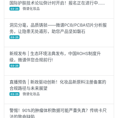
国际护肤技术论坛倒计时开启！报名正在进行中……
微谱化妆品
03-25
洞见分毫，品质铸就——微谱PCB/PCBA切片分析服
务，让隐患无处遁形，助您产品坚如磐石
03-25
新规发布 | 生态环境法典发布，中国ROHS制度升
级，微谱伴您合规前行!
03-25
直播预告 | 新政驱动创新！化妆品新原料注册备案的
合规路径与未来展望
微谱化妆品
03-25
警惕！90%的肿瘤体积数据可能严重失真？传统卡尺
法的致命缺陷