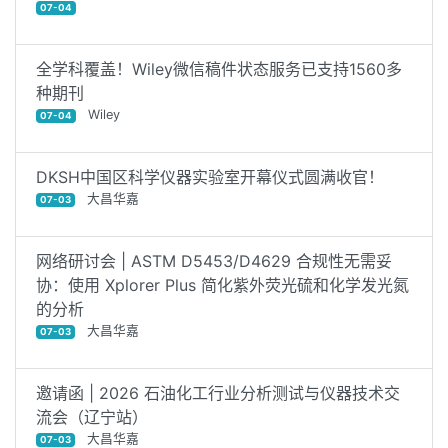
07-04
全学科覆盖！Wiley微信稿件状态服务已支持1560多
种期刊
Wiley
07-04
DKSH中国区科学仪器实验室开幕仪式圆满收官！
大昌华嘉
07-03
网络研讨会 | ASTM D5453/D4629 合规性无需妥
协：使用 Xplorer Plus 简化紫外荧光硫和化学发光氮
的分析
大昌华嘉
07-03
邀请函 | 2026 石油化工行业分析测试与仪器技术交
流会（辽宁站）
大昌华嘉
07-03