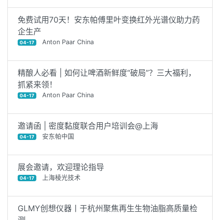
免费试用70天！安东帕傅里叶变换红外光谱仪助力药
企生产
Anton Paar China
04-17
精酿人必看 | 如何让啤酒新鲜度“破局”？三大福利，
抓紧来领！
Anton Paar China
04-17
邀请函 | 密度黏度联合用户培训会@上海
安东帕中国
04-17
展会邀请，欢迎理论指导
上海棱光技术
04-17
GLMY创想仪器丨于杭州聚焦再生生物油脂高质量检