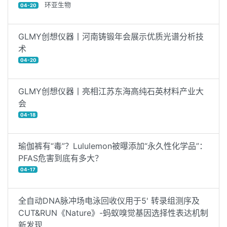
环亚生物
04-20
GLMY创想仪器丨河南铸锻年会展示优质光谱分析技
术
04-20
GLMY创想仪器丨亮相江苏东海高纯石英材料产业大
会
04-18
瑜伽裤有“毒”？Lululemon被曝添加“永久性化学品”：
PFAS危害到底有多大？
04-17
全自动DNA脉冲场电泳回收仪用于5' 转录组测序及
CUT&RUN《Nature》-蚂蚁嗅觉基因选择性表达机制
新发现