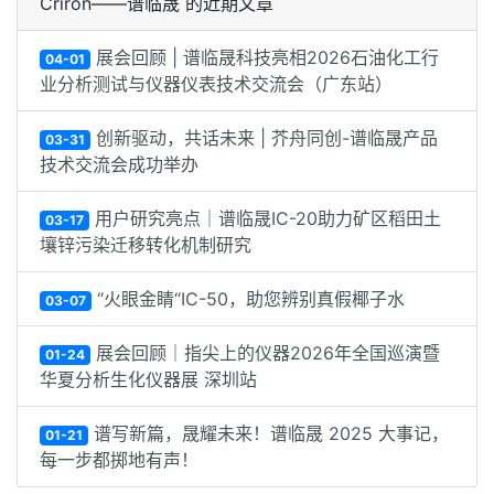
Criron——谱临晟 的近期文章
展会回顾 | 谱临晟科技亮相2026石油化工行
04-01
业分析测试与仪器仪表技术交流会（广东站）
创新驱动，共话未来 | 芥舟同创-谱临晟产品
03-31
技术交流会成功举办
用户研究亮点｜谱临晟IC-20助力矿区稻田土
03-17
壤锌污染迁移转化机制研究
“火眼金睛“IC-50，助您辨别真假椰子水
03-07
展会回顾｜指尖上的仪器2026年全国巡演暨
01-24
华夏分析生化仪器展 深圳站
谱写新篇，晟耀未来！谱临晟 2025 大事记，
01-21
每一步都掷地有声！