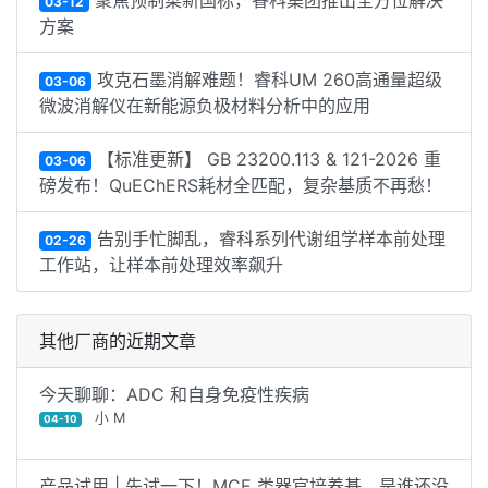
聚焦预制菜新国标，睿科集团推出全方位解决
03-12
方案
攻克石墨消解难题！睿科UM 260高通量超级
03-06
微波消解仪在新能源负极材料分析中的应用
【标准更新】 GB 23200.113 & 121-2026 重
03-06
磅发布！QuEChERS耗材全匹配，复杂基质不再愁！
告别手忙脚乱，睿科系列代谢组学样本前处理
02-26
工作站，让样本前处理效率飙升
其他厂商的近期文章
今天聊聊：ADC 和自身免疫性疾病
小 M
04-10
产品试用 | 先试一下！MCE 类器官培养基，是谁还没