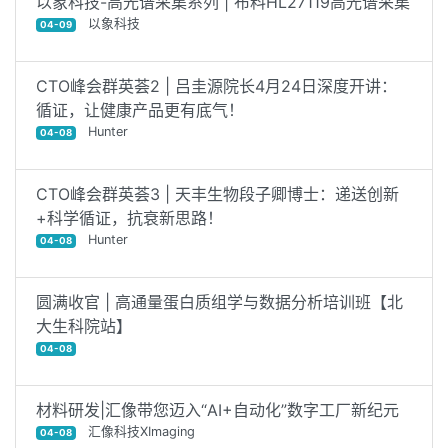
以象科技-高光谱采集系列 | 布料HL27119高光谱采集
以象科技
04-09
CTO峰会群英荟2 | 吕圭源院长4月24日深度开讲：
循证，让健康产品更有底气！
Hunter
04-08
CTO峰会群英荟3 | 天丰生物段子卿博士：递送创新
+科学循证，抗衰新思路！
Hunter
04-08
圆满收官 | 高通量蛋白质组学与数据分析培训班【北
大生科院站】
04-08
材料研发|汇像带您迈入“AI+自动化”数字工厂新纪元
汇像科技XImaging
04-08