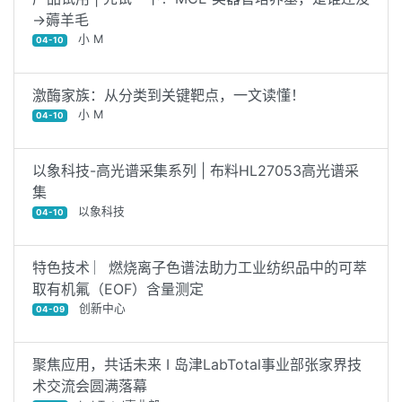
→薅羊毛
小 M
04-10
激酶家族：从分类到关键靶点，一文读懂！
小 M
04-10
以象科技-高光谱采集系列 | 布料HL27053高光谱采
集
以象科技
04-10
特色技术 ︳燃烧离子色谱法助力工业纺织品中的可萃
取有机氟（EOF）含量测定
创新中心
04-09
聚焦应用，共话未来 I 岛津LabTotal事业部张家界技
术交流会圆满落幕