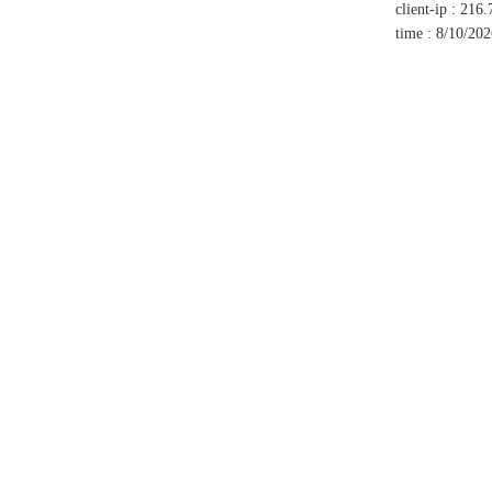
client-ip
:
216.
time
:
8/10/20