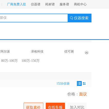
厂商免费入驻
仪器谱
耗材谱
服务谱
商机中心
仪器搜索
阿尔派
泽攸科技
优可测
80万-100万
100万-150万
仪器平台
152台仪器
价格：
面议
在线客服
加入对比
获取底价