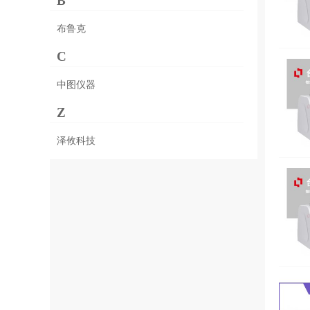
B
布鲁克
C
中图仪器
Z
泽攸科技