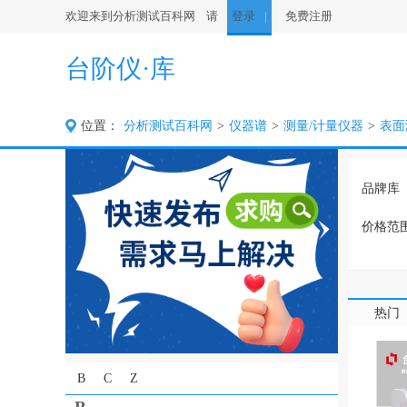
欢迎来到分析测试百科网 请
登录
免费注册
台阶仪·库
位置：
分析测试百科网
>
仪器谱
>
测量/计量仪器
>
表面
品牌库
价格范
产地
供应商
质
热门
产地类
B
C
Z