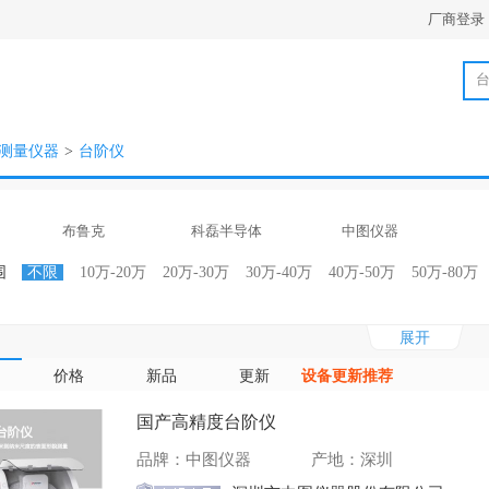
厂商登录
测量仪器
>
台阶仪
布鲁克
科磊半导体
中图仪器
围
不限
10万-20万
20万-30万
30万-40万
40万-50万
50万-80万
不限
美洲
欧洲
亚洲
中国大陆
澳洲
港澳台
其它
展开
性
不限
生产商
总代理
区域代理
行业代理
一般经销商
所用
价格
新品
更新
设备更新推荐
别
不限
进口台阶仪
国产台阶仪
国产高精度台阶仪
品牌：中图仪器
产地：深圳