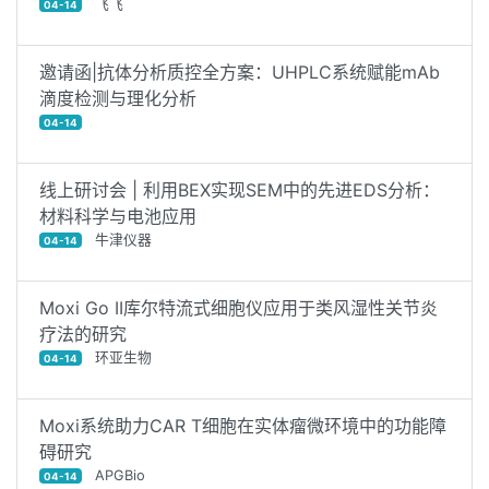
飞飞
04-14
邀请函|抗体分析质控全方案：UHPLC系统赋能mAb
滴度检测与理化分析
04-14
线上研讨会 | 利用BEX实现SEM中的先进EDS分析：
材料科学与电池应用
牛津仪器
04-14
Moxi Go II库尔特流式细胞仪应用于类风湿性关节炎
疗法的研究
环亚生物
04-14
Moxi系统助力CAR T细胞在实体瘤微环境中的功能障
碍研究
APGBio
04-14