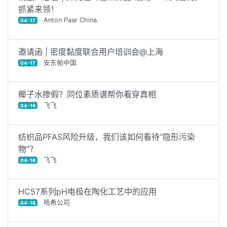
抓紧来领！
Anton Paar China
04-17
邀请函 | 密度黏度联合用户培训会@上海
安东帕中国
04-17
椰子水掺假？同位素质谱帮你看穿真相
飞飞
04-16
纺织品PFAS风险升级，我们该如何看待“隐形污染
物”？
飞飞
04-16
HC57系列pH电极在陶化工艺中的应用
哈希公司
04-16