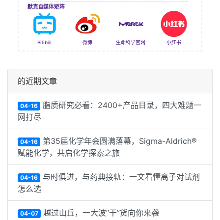
默克自媒体矩阵
Bilibili
微博
生命科学官网
小红书
的近期文章
脂质研究必看：2400+产品目录，四大难题一
04-16
网打尽
第35届化学年会圆满落幕，Sigma-Aldrich®
04-16
赋能化学，共启化学探索之旅
与时俱进，与药典接轨：一文看懂离子对试剂
04-16
怎么选
越过山丘，一大波“干”货向你来袭
04-07