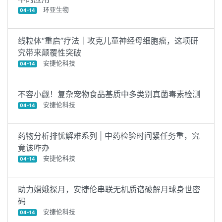
环亚生物
04-14
线粒体“重启”疗法｜攻克儿童神经母细胞瘤，这项研
究带来颠覆性突破
安捷伦科技
04-14
不容小觑！复杂宠物食品基质中多类别真菌毒素检测
安捷伦科技
04-14
药物分析排忧解难系列 | 中药检验时间紧任务重，究
竟该咋办
安捷伦科技
04-14
助力嫦娥探月，安捷伦串联无机质谱破解月球身世密
码
安捷伦科技
04-14