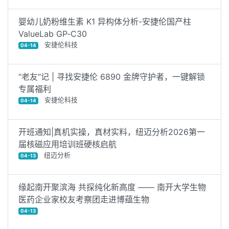
婴幼儿奶粉维生素 K1 异构体分析-安捷伦国产柱
ValueLab GP‑C30
安捷伦科技
04-14
“老友”记 | 寻找安捷伦 6890 金牌守护者，一键解锁
专属福利
安捷伦科技
04-14
开班通知|真机实操，真材实料，纽迈分析2026第一
届核磁应用培训班硬核启航
纽迈分析
04-13
缘起南开聚滨海 共探纯化新高度 —— 南开大学生物
医药企业家校友考察团走进博蕴生物
04-13