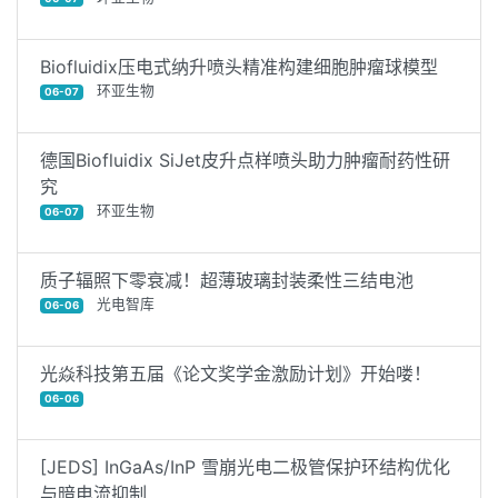
Biofluidix压电式纳升喷头精准构建细胞肿瘤球模型
环亚生物
06-07
德国Biofluidix SiJet皮升点样喷头助力肿瘤耐药性研
究
环亚生物
06-07
质子辐照下零衰减！超薄玻璃封装柔性三结电池
光电智库
06-06
光焱科技第五届《论文奖学金激励计划》开始喽！
06-06
[JEDS] InGaAs/InP 雪崩光电二极管保护环结构优化
与暗电流抑制