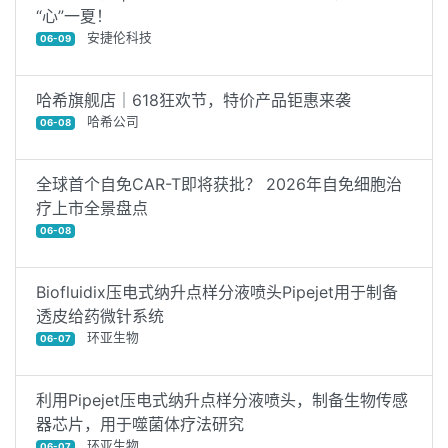
“心”一夏！
安捷伦科技
06-09
哈希旗舰店｜618狂欢节，特价产品钜惠来袭
哈希公司
06-08
全球首个自免CAR-T即将获批？ 2026年自免细胞治
疗上市全景盘点
06-08
Biofluidix压电式纳升点样分液喷头Pipejet用于制备
透皮给药微针系统
环亚生物
06-07
利用Pipejet压电式纳升点样分液喷头，制备生物传感
器芯片，用于噬菌体疗法研究
环亚生物
06-07