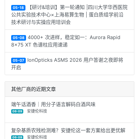
【研讨&培训】第一轮通知 |四川大学华西医院
05-18
公共实验技术中心×上海易算生物 | 蛋白质组学前沿
技术研讨与实操应用培训会
4000+ 次进样，稳定如一：Aurora Rapid
05-08
8×75 XT 色谱柱应用速递
IonOpticks ASMS 2026 用户答谢之夜即将
05-07
开启
其他厂商的近期文章
端午话酒香｜用分子语言解码白酒风味
安捷伦科技
06-09
复杂基质农残检测难？安捷伦这一套方案给出更优解
安捷伦科技
06-09