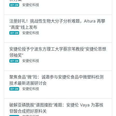
安捷伦科技
07-29
注册好礼！挑战性生物大分子分析难题，Altura 再攀
“高度”线上发布
安捷伦科技
07-29
安捷伦授予宁波东方理工大学蔡宗苇教授“安捷伦思想
领袖奖”
安捷伦科技
07-29
聚焦食品“微”险：诚邀参与安捷伦食品中微塑料检测
技术最新进展研讨会
安捷伦科技
07-29
破解亚磷酰胺“谱图撞脸”难题：安捷伦 Vaya 为寡核
苷酸合成把好原料关