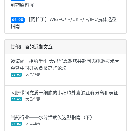
制药原料展
【阿拉丁】WB/FC/IP/ChIP/IF/IHC抗体选型
06-05
指南
其他厂商的近期文章
邀请函 | 相约常州 大昌华嘉邀您共赴固态电池技术大
会暨中国硅碳负极高峰论坛
大昌华嘉
08-03
人脐带间充质干细胞的小细胞外囊泡亚群分离和表征
大昌华嘉
08-03
制药行业——水分活度仪选型指南（下）
大昌华嘉
08-03