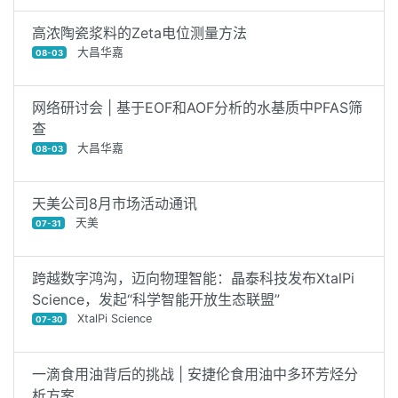
高浓陶瓷浆料的Zeta电位测量方法
大昌华嘉
08-03
网络研讨会 | 基于EOF和AOF分析的水基质中PFAS筛
查
大昌华嘉
08-03
天美公司8月市场活动通讯
天美
07-31
跨越数字鸿沟，迈向物理智能：晶泰科技发布XtalPi
Science，发起“科学智能开放生态联盟”
XtalPi Science
07-30
一滴食用油背后的挑战 | 安捷伦食用油中多环芳烃分
析方案