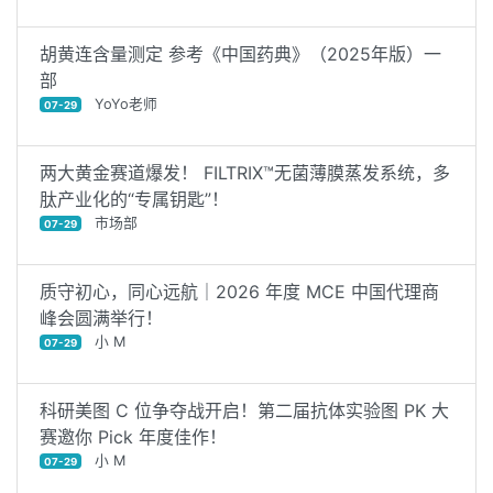
胡黄连含量测定 参考《中国药典》（2025年版）一
部
YoYo老师
07-29
两大黄金赛道爆发！ FILTRIX™无菌薄膜蒸发系统，多
肽产业化的“专属钥匙”！
市场部
07-29
质守初心，同心远航｜2026 年度 MCE 中国代理商
峰会圆满举行！
小 M
07-29
科研美图 C 位争夺战开启！第二届抗体实验图 PK 大
赛邀你 Pick 年度佳作！
小 M
07-29