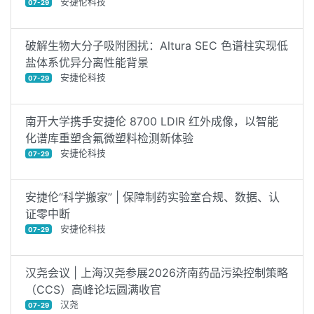
安捷伦科技
07-29
破解生物大分子吸附困扰：Altura SEC 色谱柱实现低
盐体系优异分离性能背景
安捷伦科技
07-29
南开大学携手安捷伦 8700 LDIR 红外成像，以智能
化谱库重塑含氟微塑料检测新体验
安捷伦科技
07-29
安捷伦“科学搬家” | 保障制药实验室合规、数据、认
证零中断
安捷伦科技
07-29
汉尧会议 | 上海汉尧参展2026济南药品污染控制策略
（CCS）高峰论坛圆满收官
汉尧
07-29