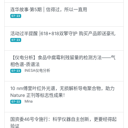
连华故事·第5期 | 信得过，所以一直用
07-23
活动过半提醒 |618+818双擎守护 购买产品即送豪礼
07-23
【仪电分析】食品中腐霉利残留量的检测方法——气
相色谱-质谱法
INESA仪电分析
07-23
10 nm傅里叶红外光谱，无损解析导电聚合物，助力
Nature 正刊等标志性成果！
Mina
07-22
国资委46号令施行：科学仪器自主创新，更要经得起
验证