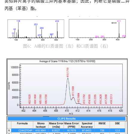
类似碎片离子的磷酸三异丙基苯基酯；
因此，判断它是磷酸二异
丙基（苯基）酯。
图6
：
A峰的
EI质谱图（左）
和CI质谱图（右）