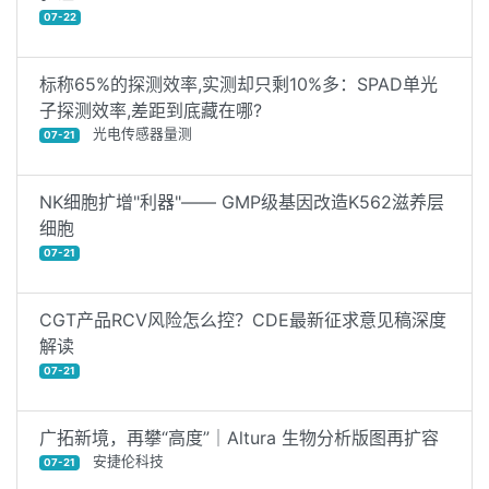
07-22
标称65%的探测效率,实测却只剩10%多：SPAD单光
子探测效率,差距到底藏在哪?
光电传感器量测
07-21
NK细胞扩增"利器"—— GMP级基因改造K562滋养层
细胞
07-21
CGT产品RCV风险怎么控？CDE最新征求意见稿深度
解读
07-21
广拓新境，再攀“高度”｜Altura 生物分析版图再扩容
安捷伦科技
07-21