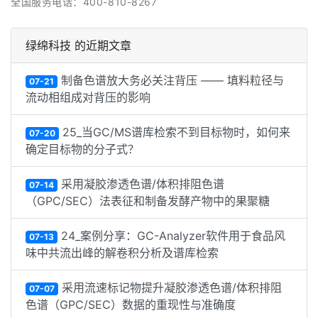
全国服务电话：400-810-8267
绿绵科技 的近期文章
制备色谱放大务必关注背压 —— 填料粒径与
07-21
流动相组成对背压的影响
25_当GC/MS谱库检索不到目标物时，如何来
07-20
确定目标物的分子式？
采用凝胶渗透色谱/体积排阻色谱
07-14
（GPC/SEC）法表征和制备发酵产物中的果聚糖
24_案例分享：GC-Analyzer软件用于食品风
07-13
味中共流出峰的解卷积分析及谱库检索
采用流速标记物提升凝胶渗透色谱/体积排阻
07-07
色谱（GPC/SEC）数据的重现性与准确度