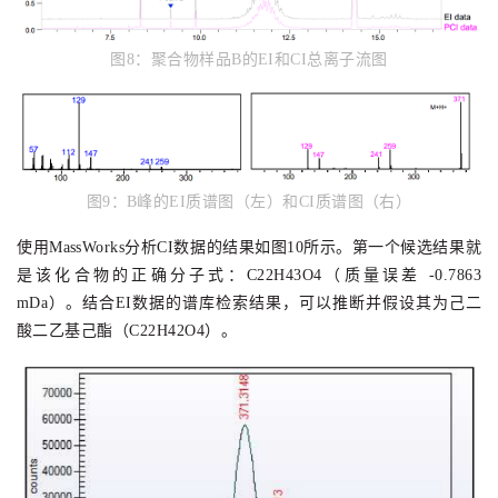
图8
：
聚合物样品B的
EI
和CI
总离子流图
图9
：
B峰的
EI质谱图（左）
和CI质谱图（右）
使用MassWorks分析CI数据的结果如图10所示。第一个候选结果就
是该化合物的正确分子式：C22H43O4（质量误差 -0.7863
mDa）。结合EI数据的谱库检索结果，可以推断并假设其为
己二
酸二乙基己酯（C22
H42O4）。