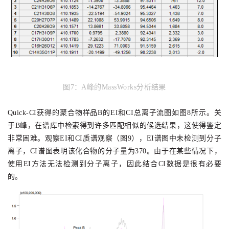
图7
：
A峰的MassWorks分析结果
Quick-
CI获得的
聚合物样品B
的
EI和CI总离子流图如图8所示
。关
于B峰，在谱库中检索得到许多匹配相似的候选结果，这使得鉴定
非常困难。观察EI和CI质谱观察（图9），EI谱图中未检测到分子
离子，CI谱图表明该化合物的分子量为370。由于在某些情况下，
使用EI方法无法检测到分子离子，因此结合CI数据是很有必要
的。