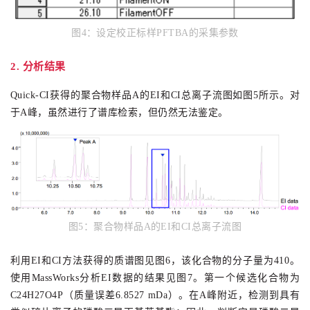
图4
：
设定校正标样PFTBA的采集参数
2. 分析结果
Quick-
CI获得的
聚合物样品A
的
EI和CI总离子流图如图5所示。对
于A峰，虽然进行了谱库检索，但仍然无法鉴定。
图5：聚合物样品A的EI和CI总离子流图
利用EI和CI方法获得的质谱图见图6，该化合物的分子量为410。
使用MassWorks分析EI数据的结果见图7。
第一个候选化合物为
C24H27O4P（质量误差6.8527 mDa）。
在A峰附近，检测到具有