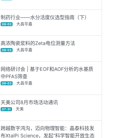
制药行业——水分活度仪选型指南（下）
大昌华嘉
08-03
高浓陶瓷浆料的Zeta电位测量方法
大昌华嘉
08-03
网络研讨会 | 基于EOF和AOF分析的水基质
中PFAS筛查
大昌华嘉
08-03
天美公司8月市场活动通讯
天美
07-31
跨越数字鸿沟，迈向物理智能：晶泰科技发
布XtalPi Science，发起“科学智能开放生态