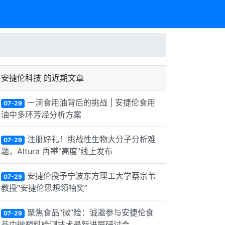
安捷伦科技 的近期文章
一滴食用油背后的挑战 | 安捷伦食用
07-29
油中多环芳烃分析方案
注册好礼！挑战性生物大分子分析难
07-29
题，Altura 再攀“高度”线上发布
安捷伦授予宁波东方理工大学蔡宗苇
07-29
教授“安捷伦思想领袖奖”
聚焦食品“微”险：诚邀参与安捷伦食
07-29
品中微塑料检测技术最新进展研讨会