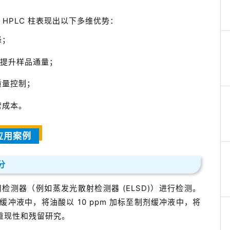
析 HPLC 柱表现出以下多维优势：
峰；
著提升样品通量；
质量控制；
营成本。
应用案例
分
测器（例如蒸发光散射检测器 (ELSD)）进行检测。
加标至制剂缓冲液中，将油酸以 10 ppm 加标至制剂缓冲液中，将
行重现性和残留研究。