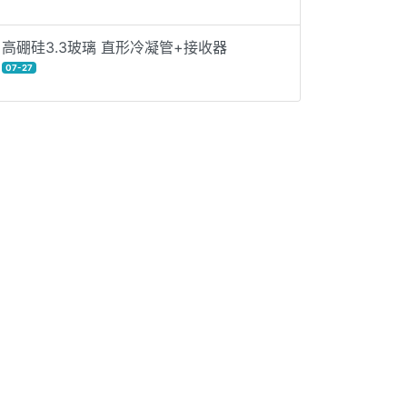
高硼硅3.3玻璃 直形冷凝管+接收器
07-27