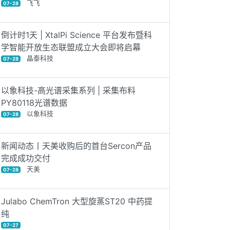
飞飞
07-28
倒计时1天 | XtalPi Science 平台发布暨科
学智能开放生态联盟成立大会即将启幕
晶泰科技
07-28
以象科技-高光谱采集系列 | 采集布料
PY80118光谱数据
以象科技
07-28
新闻动态丨天美收购后的首台Sercon产品
完成成功交付
天美
07-28
Julabo ChemTron 大型旋蒸ST20 中药提
纯
07-27