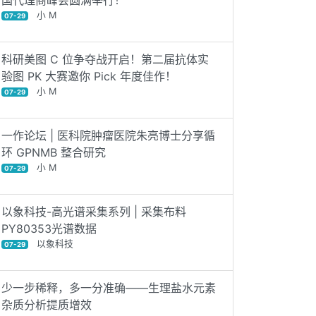
国代理商峰会圆满举行！
小 M
07-29
科研美图 C 位争夺战开启！第二届抗体实
验图 PK 大赛邀你 Pick 年度佳作！
小 M
07-29
一作论坛 | 医科院肿瘤医院朱亮博士分享循
环 GPNMB 整合研究
小 M
07-29
以象科技-高光谱采集系列 | 采集布料
PY80353光谱数据
以象科技
07-29
少一步稀释，多一分准确——生理盐水元素
杂质分析提质增效