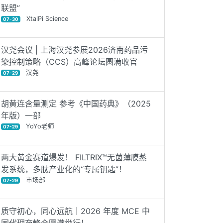
联盟”
XtalPi Science
07-30
汉尧会议 | 上海汉尧参展2026济南药品污
染控制策略（CCS）高峰论坛圆满收官
汉尧
07-29
胡黄连含量测定 参考《中国药典》（2025
年版）一部
YoYo老师
07-29
两大黄金赛道爆发！ FILTRIX™无菌薄膜蒸
发系统，多肽产业化的“专属钥匙”！
市场部
07-29
质守初心，同心远航｜2026 年度 MCE 中