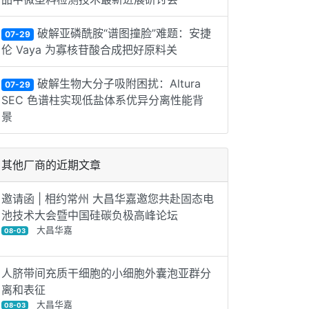
破解亚磷酰胺“谱图撞脸”难题：安捷
07-29
伦 Vaya 为寡核苷酸合成把好原料关
破解生物大分子吸附困扰：Altura
07-29
SEC 色谱柱实现低盐体系优异分离性能背
景
其他厂商的近期文章
邀请函 | 相约常州 大昌华嘉邀您共赴固态电
池技术大会暨中国硅碳负极高峰论坛
大昌华嘉
08-03
人脐带间充质干细胞的小细胞外囊泡亚群分
离和表征
大昌华嘉
08-03