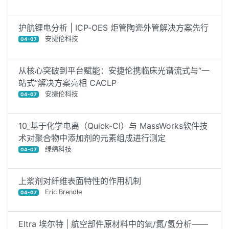
护航锂电分析 | ICP‑OES 炬管陶瓷外管解决方案先行
安捷伦科技
04-07
从核心突破到平台赋能：安捷伦携临床光谱流式与“一
站式”解决方案亮相 CACLP
安捷伦科技
04-07
10_基于化学电离（Quick-CI）与 MassWorks软件技
术对聚合物中添加剂的元素组成进行测定
绿绵科技
04-07
上浆剂对纤维表面特性的作用机制
Eric Brendle
04-07
Eltra 埃尔特 | 航空部件原材料中的氧/氮/氢分析——