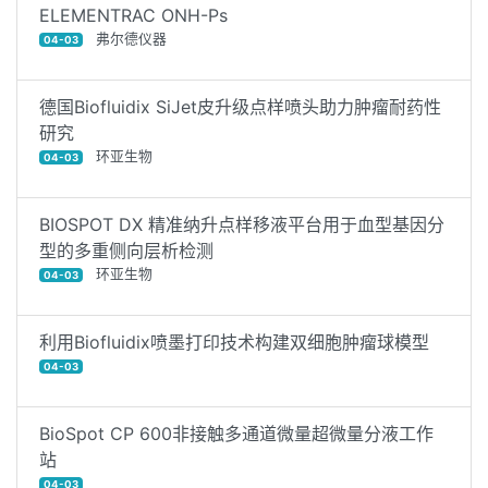
ELEMENTRAC ONH-Ps
弗尔德仪器
04-03
德国Biofluidix SiJet皮升级点样喷头助力肿瘤耐药性
研究
环亚生物
04-03
BIOSPOT DX 精准纳升点样移液平台用于血型基因分
型的多重侧向层析检测
环亚生物
04-03
利用Biofluidix喷墨打印技术构建双细胞肿瘤球模型
04-03
BioSpot CP 600非接触多通道微量超微量分液工作
站
04-03