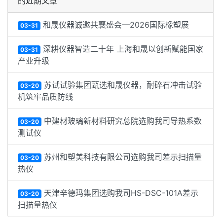
的近期文章
和晟仪器诚邀共襄盛会—2026国际橡塑展
03-31
深耕仪器智造二十年 上海和晟以创新赋能国家
03-31
产业升级
苏试试验集团甄选和晟仪器，耐碎石冲击试验
03-20
机筑牢品质防线
中建材玻璃新材料研究总院选购我司导热系数
03-20
测试仪
苏州和塑美科技有限公司选购我司差示扫描量
03-20
热仪
天津辛德玛集团选购我司HS-DSC-101A差示
03-20
扫描量热仪