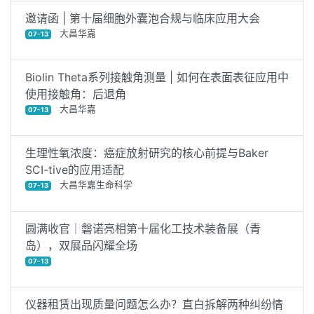
邀请函 | 第十届细胞外囊泡合规与临床应用大会
大昌华嘉
07-13
Biolin Theta系列接触角测量 | 如何在表面表征应用中
使用接触角：后退角
大昌华嘉
07-13
生理性氧浓度：癌症放射研究的核心前提与Baker
SCI-tive的应用适配
大昌华嘉生命科学
07-13
圆满收官｜磐诺亮相第十届化工技术装备展（青
岛），双展品闪耀全场
07-13
仪器租赁出现质量问题怎么办？直白拆解两种纠纷情