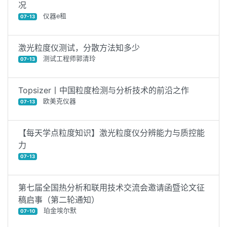
况
仪器e租
07-13
激光粒度仪测试，分散方法知多少
测试工程师郭清玲
07-13
Topsizer丨中国粒度检测与分析技术的前沿之作
欧美克仪器
07-13
【每天学点粒度知识】激光粒度仪分辨能力与质控能
力
07-13
第七届全国热分析和联用技术交流会邀请函暨论文征
稿启事（第二轮通知）
珀金埃尔默
07-10