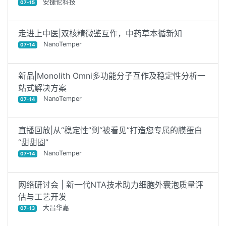
安捷伦科技
07-15
走进上中医|双核精微鉴互作，中药草本循新知
NanoTemper
07-14
新品|Monolith Omni多功能分子互作及稳定性分析一
站式解决方案
NanoTemper
07-14
直播回放|从“稳定性”到“被看见”打造您专属的膜蛋白
“甜甜圈”
NanoTemper
07-14
网络研讨会 | 新一代NTA技术助力细胞外囊泡质量评
估与工艺开发
大昌华嘉
07-13