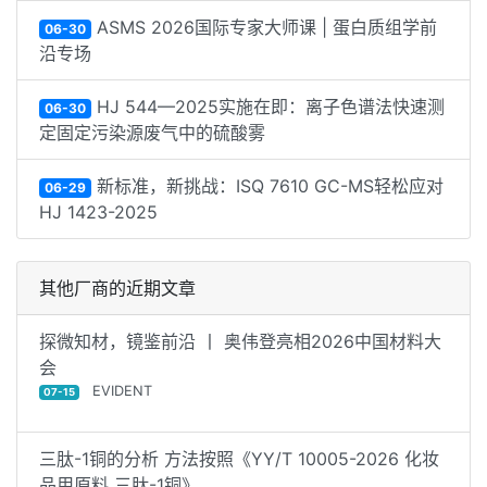
ASMS 2026国际专家大师课 | 蛋白质组学前
06-30
沿专场
HJ 544—2025实施在即：离子色谱法快速测
06-30
定固定污染源废气中的硫酸雾
新标准，新挑战：ISQ 7610 GC-MS轻松应对
06-29
HJ 1423-2025
其他厂商的近期文章
探微知材，镜鉴前沿 丨 奥伟登亮相2026中国材料大
会
EVIDENT
07-15
三肽-1铜的分析 方法按照《YY/T 10005-2026 化妆
品用原料 三肽-1铜》